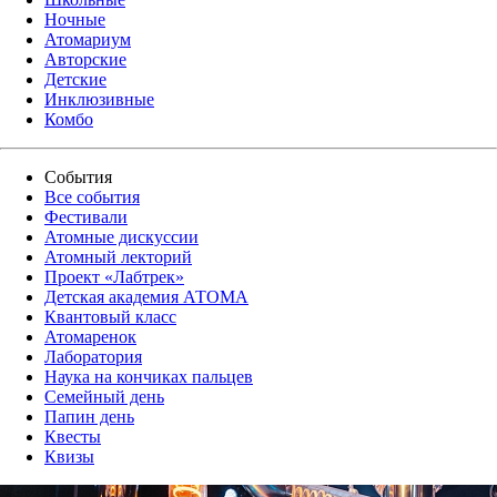
Ночные
Атомариум
Авторские
Детские
Инклюзивные
Комбо
События
Все события
Фестивали
Атомные дискуссии
Атомный лекторий
Проект «Лабтрек»
Детская академия АТОМА
Квантовый класс
Атомаренок
Лаборатория
Наука на кончиках пальцев
Семейный день
Папин день
Квесты
Квизы