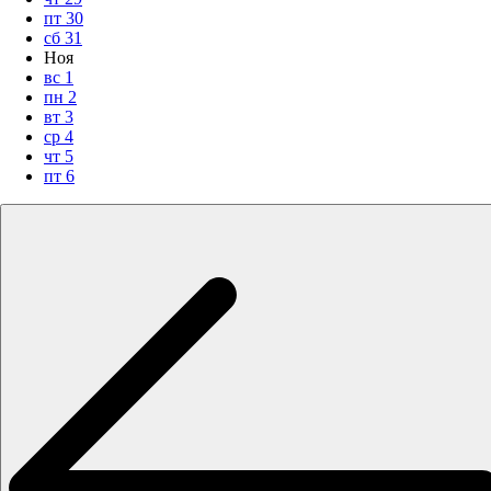
пт
30
сб
31
Ноя
вс
1
пн
2
вт
3
ср
4
чт
5
пт
6