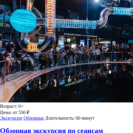
Возраст:
6+
Цена:
от 550 ₽
Экскурсии
Обзорные
Длительность:
60 минут
Обзорная экскурсия по сеансам