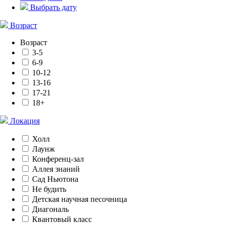
Выбрать дату
Возраст
Возраст
3-5
6-9
10-12
13-16
17-21
18+
Локация
Холл
Лаунж
Конференц-зал
Аллея знаний
Сад Ньютона
Не будить
Детская научная песочница
Диагональ
Квантовый класс