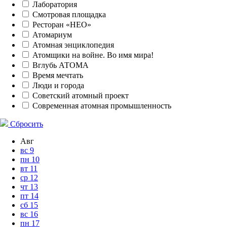
Лаборатория
Смотровая площадка
Ресторан «НЕО»
Атомариум
Атомная энциклопедия
Атомщики на войне. Во имя мира!
Вглубь АТОМА
Время мечтать
Люди и города
Советский атомный проект
Современная атомная промышленность
Сбросить
Авг
вс
9
пн
10
вт
11
ср
12
чт
13
пт
14
сб
15
вс
16
пн
17