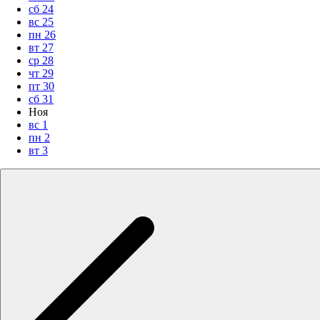
сб
24
вс
25
пн
26
вт
27
ср
28
чт
29
пт
30
сб
31
Ноя
вс
1
пн
2
вт
3