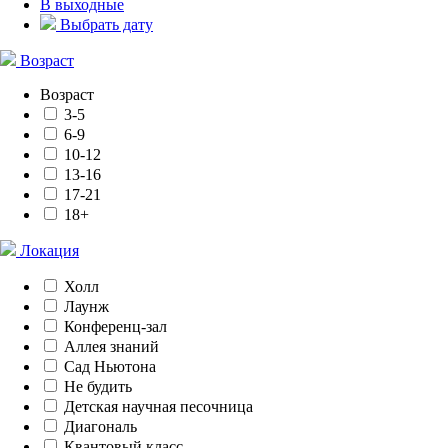
В выходные
Выбрать дату
Возраст
Возраст
3-5
6-9
10-12
13-16
17-21
18+
Локация
Холл
Лаунж
Конференц-зал
Аллея знаний
Сад Ньютона
Не будить
Детская научная песочница
Диагональ
Квантовый класс