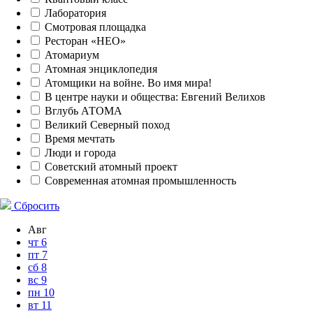
Лаборатория
Смотровая площадка
Ресторан «НЕО»
Атомариум
Атомная энциклопедия
Атомщики на войне. Во имя мира!
В центре науки и общества: Евгений Велихов
Вглубь АТОМА
Великий Северный поход
Время мечтать
Люди и города
Советский атомный проект
Современная атомная промышленность
Сбросить
Авг
чт
6
пт
7
сб
8
вс
9
пн
10
вт
11