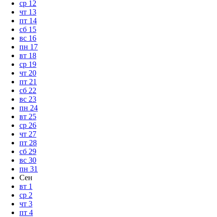
ср
12
чт
13
пт
14
сб
15
вс
16
пн
17
вт
18
ср
19
чт
20
пт
21
сб
22
вс
23
пн
24
вт
25
ср
26
чт
27
пт
28
сб
29
вс
30
пн
31
Сен
вт
1
ср
2
чт
3
пт
4