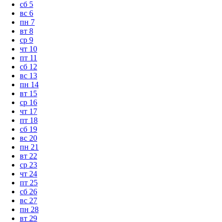
сб
5
вс
6
пн
7
вт
8
ср
9
чт
10
пт
11
сб
12
вс
13
пн
14
вт
15
ср
16
чт
17
пт
18
сб
19
вс
20
пн
21
вт
22
ср
23
чт
24
пт
25
сб
26
вс
27
пн
28
вт
29