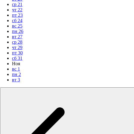
ср
21
чт
22
пт
23
сб
24
вс
25
пн
26
вт
27
ср
28
чт
29
пт
30
сб
31
Ноя
вс
1
пн
2
вт
3