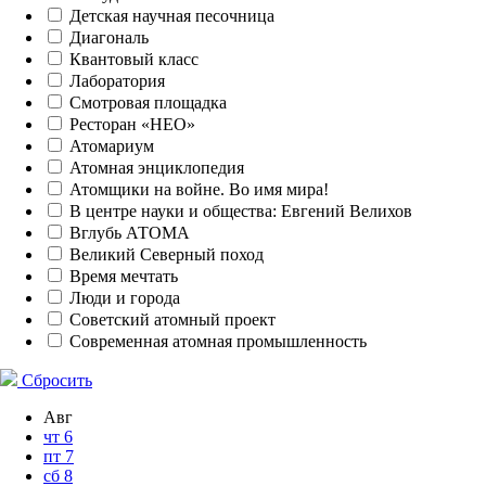
Детская научная песочница
Диагональ
Квантовый класс
Лаборатория
Смотровая площадка
Ресторан «НЕО»
Атомариум
Атомная энциклопедия
Атомщики на войне. Во имя мира!
В центре науки и общества: Евгений Велихов
Вглубь АТОМА
Великий Северный поход
Время мечтать
Люди и города
Советский атомный проект
Современная атомная промышленность
Сбросить
Авг
чт
6
пт
7
сб
8