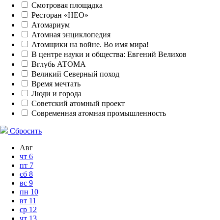
Смотровая площадка
Ресторан «НЕО»
Атомариум
Атомная энциклопедия
Атомщики на войне. Во имя мира!
В центре науки и общества: Евгений Велихов
Вглубь АТОМА
Великий Северный поход
Время мечтать
Люди и города
Советский атомный проект
Современная атомная промышленность
Сбросить
Авг
чт
6
пт
7
сб
8
вс
9
пн
10
вт
11
ср
12
чт
13