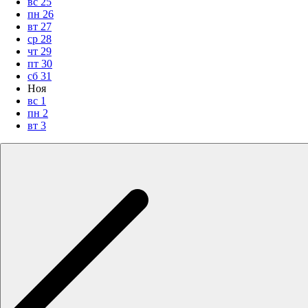
вс
25
пн
26
вт
27
ср
28
чт
29
пт
30
сб
31
Ноя
вс
1
пн
2
вт
3