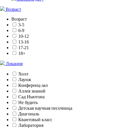
Возраст
Возраст
3-5
6-9
10-12
13-16
17-21
18+
Локация
Холл
Лаунж
Конференц-зал
Аллея знаний
Сад Ньютона
Не будить
Детская научная песочница
Диагональ
Квантовый класс
Лаборатория