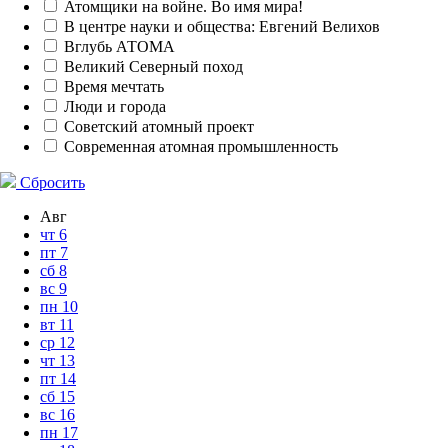
Атомщики на войне. Во имя мира!
В центре науки и общества: Евгений Велихов
Вглубь АТОМА
Великий Северный поход
Время мечтать
Люди и города
Советский атомный проект
Современная атомная промышленность
Сбросить
Авг
чт
6
пт
7
сб
8
вс
9
пн
10
вт
11
ср
12
чт
13
пт
14
сб
15
вс
16
пн
17