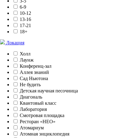
3-5
6-9
10-12
13-16
17-21
18+
Локация
Холл
Лаунж
Конференц-зал
Аллея знаний
Сад Ньютона
Не будить
Детская научная песочница
Диагональ
Квантовый класс
Лаборатория
Смотровая площадка
Ресторан «НЕО»
Атомариум
Атомная энциклопедия