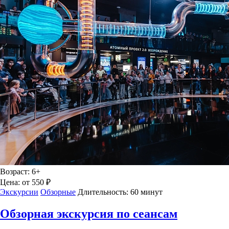
Возраст:
6+
Цена:
от 550 ₽
Экскурсии
Обзорные
Длительность:
60 минут
Обзорная экскурсия по сеансам