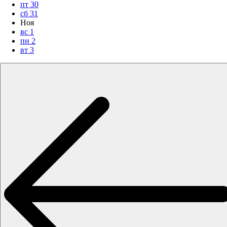
пт
30
сб
31
Ноя
вс
1
пн
2
вт
3