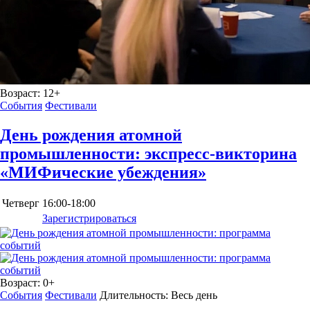
Возраст:
12+
События
Фестивали
День рождения атомной
промышленности: экспресс-викторина
«МИФические убеждения»
Четверг
16:00-18:00
Зарегистрироваться
Возраст:
0+
События
Фестивали
Длительность:
Весь день