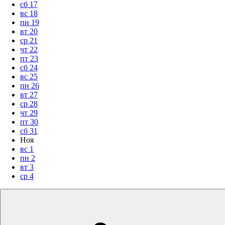
сб
17
вс
18
пн
19
вт
20
ср
21
чт
22
пт
23
сб
24
вс
25
пн
26
вт
27
ср
28
чт
29
пт
30
сб
31
Ноя
вс
1
пн
2
вт
3
ср
4