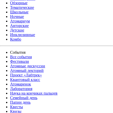
Обзорные
Тематические
Школьные
Ночные
Атомариум
Авторские
Детские
Инклюзивные
Комбо
События
Все события
Фестивали
Атомные дискуссии
Атомный лекторий
Проект «Лабтрек»
Квантовый класс
Атомаренок
Лаборатория
Наука на кончиках пальцев
Семейный день
Папин день
Квесты
Квизы