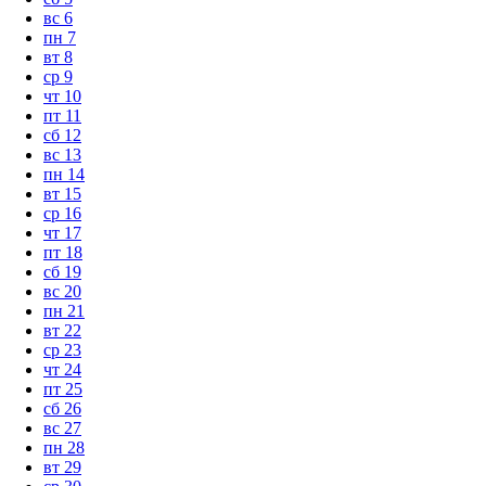
вс
6
пн
7
вт
8
ср
9
чт
10
пт
11
сб
12
вс
13
пн
14
вт
15
ср
16
чт
17
пт
18
сб
19
вс
20
пн
21
вт
22
ср
23
чт
24
пт
25
сб
26
вс
27
пн
28
вт
29