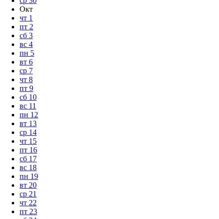
ср
30
Окт
чт
1
пт
2
сб
3
вс
4
пн
5
вт
6
ср
7
чт
8
пт
9
сб
10
вс
11
пн
12
вт
13
ср
14
чт
15
пт
16
сб
17
вс
18
пн
19
вт
20
ср
21
чт
22
пт
23