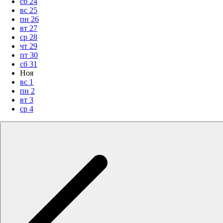
сб
24
вс
25
пн
26
вт
27
ср
28
чт
29
пт
30
сб
31
Ноя
вс
1
пн
2
вт
3
ср
4