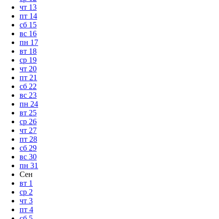
чт
13
пт
14
сб
15
вс
16
пн
17
вт
18
ср
19
чт
20
пт
21
сб
22
вс
23
пн
24
вт
25
ср
26
чт
27
пт
28
сб
29
вс
30
пн
31
Сен
вт
1
ср
2
чт
3
пт
4
сб
5