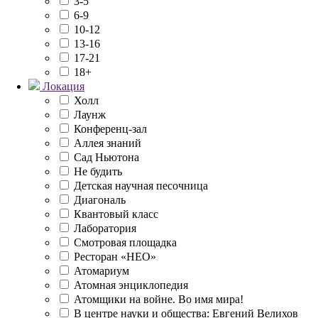
3-5
6-9
10-12
13-16
17-21
18+
Локация
Холл
Лаунж
Конференц-зал
Аллея знаний
Сад Ньютона
Не будить
Детская научная песочница
Диагональ
Квантовый класс
Лаборатория
Смотровая площадка
Ресторан «НЕО»
Атомариум
Атомная энциклопедия
Атомщики на войне. Во имя мира!
В центре науки и общества: Евгений Велихов