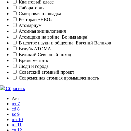
Квантовый класс
Лаборатория
Смотровая площадка
Ресторан «НЕО»
Атомариум
Атомная энциклопедия
Атомщики на войне. Во имя мира!
В центре науки и общества: Евгений Велихов
Вглубь АТОМА
Великий Северный поход
Время мечтать
Люди и города
Советский атомный проект
Современная атомная промышленность
Сбросить
Авг
пт
7
сб
8
вс
9
пн
10
вт
11
ср
12