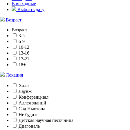
В выходные
Выбрать дату
Возраст
Возраст
3-5
6-9
10-12
13-16
17-21
18+
Локация
Холл
Лаунж
Конференц-зал
Аллея знаний
Сад Ньютона
Не будить
Детская научная песочница
Диагональ