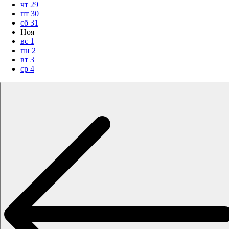
чт
29
пт
30
сб
31
Ноя
вс
1
пн
2
вт
3
ср
4