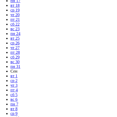
пн
17
вт
18
ср
19
чт
20
пт
21
сб
22
вс
23
пн
24
вт
25
ср
26
чт
27
пт
28
сб
29
вс
30
пн
31
Сен
вт
1
ср
2
чт
3
пт
4
сб
5
вс
6
пн
7
вт
8
ср
9