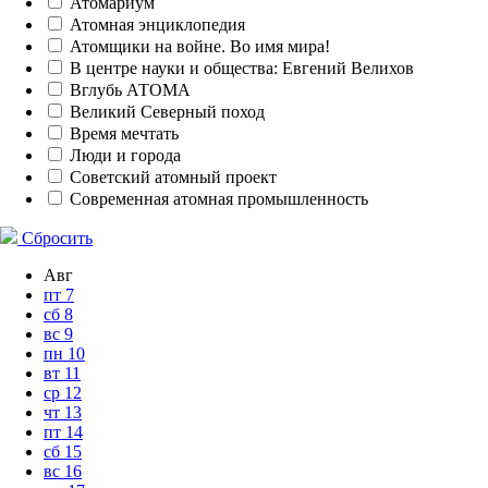
Атомариум
Атомная энциклопедия
Атомщики на войне. Во имя мира!
В центре науки и общества: Евгений Велихов
Вглубь АТОМА
Великий Северный поход
Время мечтать
Люди и города
Советский атомный проект
Современная атомная промышленность
Сбросить
Авг
пт
7
сб
8
вс
9
пн
10
вт
11
ср
12
чт
13
пт
14
сб
15
вс
16