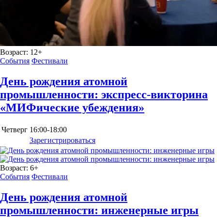
Возраст:
12+
События
Фестивали
День рождения атомной
промышленности: экспресс-викторина
«МИФические убеждения»
Четверг
16:00-18:00
Зарегистрироваться
Возраст:
6+
События
Фестивали
День рождения атомной
промышленности: инженерные игры