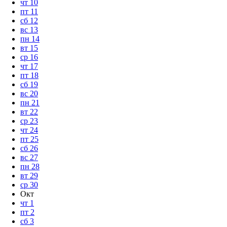
чт
10
пт
11
сб
12
вс
13
пн
14
вт
15
ср
16
чт
17
пт
18
сб
19
вс
20
пн
21
вт
22
ср
23
чт
24
пт
25
сб
26
вс
27
пн
28
вт
29
ср
30
Окт
чт
1
пт
2
сб
3