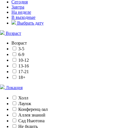
Сегодня
Завтра
На неделе
В выходные
Выбрать дату
Возраст
Возраст
3-5
6-9
10-12
13-16
17-21
18+
Локация
Холл
Лаунж
Конференц-зал
Аллея знаний
Сад Ньютона
Не будить