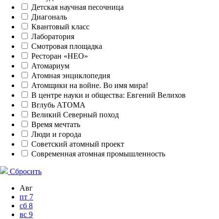
Детская научная песочница
Диагональ
Квантовый класс
Лаборатория
Смотровая площадка
Ресторан «НЕО»
Атомариум
Атомная энциклопедия
Атомщики на войне. Во имя мира!
В центре науки и общества: Евгений Велихов
Вглубь АТОМА
Великий Северный поход
Время мечтать
Люди и города
Советский атомный проект
Современная атомная промышленность
Сбросить
Авг
пт
7
сб
8
вс
9