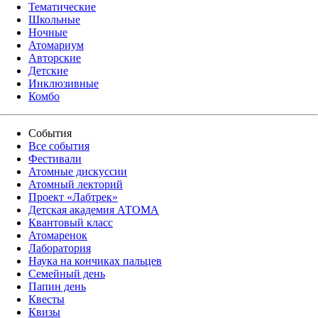
Тематические
Школьные
Ночные
Атомариум
Авторские
Детские
Инклюзивные
Комбо
События
Все события
Фестивали
Атомные дискуссии
Атомный лекторий
Проект «Лабтрек»
Детская академия АТОМА
Квантовый класс
Атомаренок
Лаборатория
Наука на кончиках пальцев
Семейный день
Папин день
Квесты
Квизы