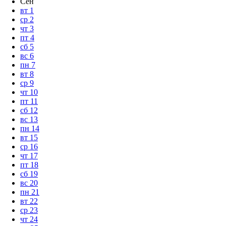
Сен
вт
1
ср
2
чт
3
пт
4
сб
5
вс
6
пн
7
вт
8
ср
9
чт
10
пт
11
сб
12
вс
13
пн
14
вт
15
ср
16
чт
17
пт
18
сб
19
вс
20
пн
21
вт
22
ср
23
чт
24