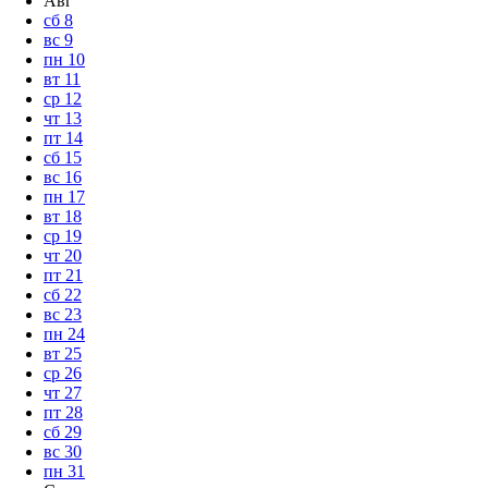
Авг
сб
8
вс
9
пн
10
вт
11
ср
12
чт
13
пт
14
сб
15
вс
16
пн
17
вт
18
ср
19
чт
20
пт
21
сб
22
вс
23
пн
24
вт
25
ср
26
чт
27
пт
28
сб
29
вс
30
пн
31