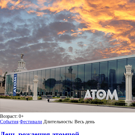
Возраст:
0+
События
Фестивали
Длительность:
Весь день
День рождения атомной