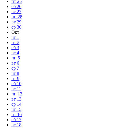
пт
25
сб
26
вс
27
пн
28
вт
29
ср
30
Окт
чт
1
пт
2
сб
3
вс
4
пн
5
вт
6
ср
7
чт
8
пт
9
сб
10
вс
11
пн
12
вт
13
ср
14
чт
15
пт
16
сб
17
вс
18