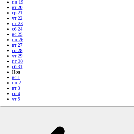
пн
19
вт
20
ср
21
чт
22
пт
23
сб
24
вс
25
пн
26
вт
27
ср
28
чт
29
пт
30
сб
31
Ноя
вс
1
пн
2
вт
3
ср
4
чт
5