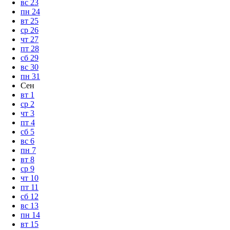
вс
23
пн
24
вт
25
ср
26
чт
27
пт
28
сб
29
вс
30
пн
31
Сен
вт
1
ср
2
чт
3
пт
4
сб
5
вс
6
пн
7
вт
8
ср
9
чт
10
пт
11
сб
12
вс
13
пн
14
вт
15