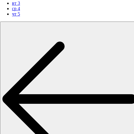
вт
3
ср
4
чт
5