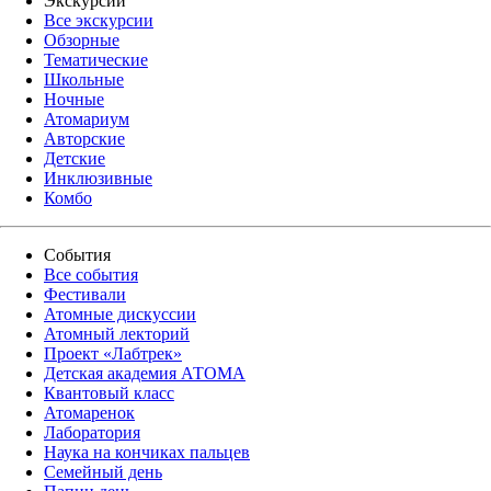
Экскурсии
Все экскурсии
Обзорные
Тематические
Школьные
Ночные
Атомариум
Авторские
Детские
Инклюзивные
Комбо
События
Все события
Фестивали
Атомные дискуссии
Атомный лекторий
Проект «Лабтрек»
Детская академия АТОМА
Квантовый класс
Атомаренок
Лаборатория
Наука на кончиках пальцев
Семейный день