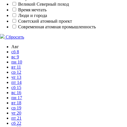
Великий Северный поход
Время мечтать
Люди и города
Советский атомный проект
Современная атомная промышленность
Сбросить
Авг
сб
8
вс
9
пн
10
вт
11
ср
12
чт
13
пт
14
сб
15
вс
16
пн
17
вт
18
ср
19
чт
20
пт
21
сб
22