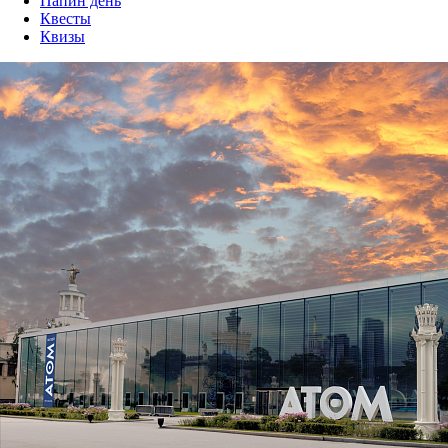
Папин день
Квесты
Квизы