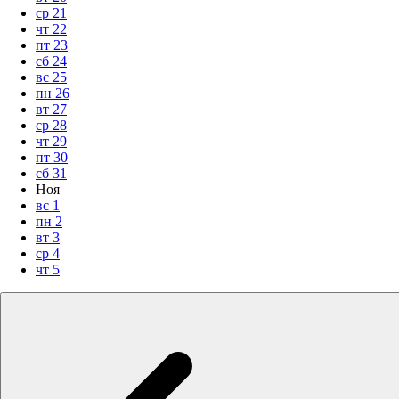
ср
21
чт
22
пт
23
сб
24
вс
25
пн
26
вт
27
ср
28
чт
29
пт
30
сб
31
Ноя
вс
1
пн
2
вт
3
ср
4
чт
5