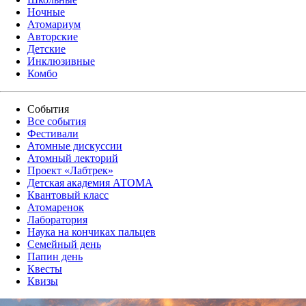
Ночные
Атомариум
Авторские
Детские
Инклюзивные
Комбо
События
Все события
Фестивали
Атомные дискуссии
Атомный лекторий
Проект «Лабтрек»
Детская академия АТОМА
Квантовый класс
Атомаренок
Лаборатория
Наука на кончиках пальцев
Семейный день
Папин день
Квесты
Квизы