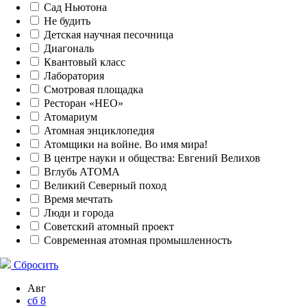
Сад Ньютона
Не будить
Детская научная песочница
Диагональ
Квантовый класс
Лаборатория
Смотровая площадка
Ресторан «НЕО»
Атомариум
Атомная энциклопедия
Атомщики на войне. Во имя мира!
В центре науки и общества: Евгений Велихов
Вглубь АТОМА
Великий Северный поход
Время мечтать
Люди и города
Советский атомный проект
Современная атомная промышленность
Сбросить
Авг
сб
8