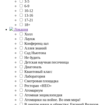
3-5
6-9
10-12
13-16
17-21
18+
Локация
Холл
Лаунж
Конференц-зал
Аллея знаний
Сад Ньютона
Не будить
Детская научная песочница
Диагональ
Квантовый класс
Лаборатория
Смотровая площадка
Ресторан «НЕО»
Атомариум
Атомная энциклопедия
Атомщики на войне. Во имя мира!
В центре науки и общества: Евгений Велихов