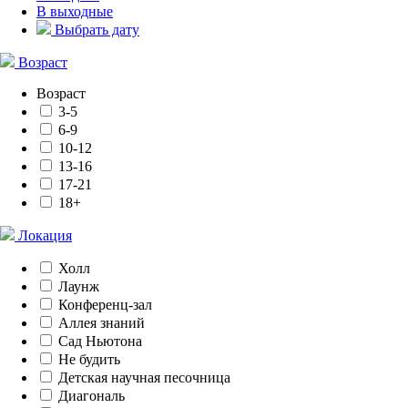
В выходные
Выбрать дату
Возраст
Возраст
3-5
6-9
10-12
13-16
17-21
18+
Локация
Холл
Лаунж
Конференц-зал
Аллея знаний
Сад Ньютона
Не будить
Детская научная песочница
Диагональ