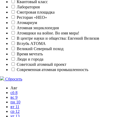
Квантовый класс
Лаборатория
Смотровая площадка
Ресторан «НЕО»
Атомариум
Атомная энциклопедия
Атомщики на войне. Во имя мира!
В центре науки и общества: Евгений Велихов
Вглубь АТОМА
Великий Северный поход
Время мечтать
Люди и города
Советский атомный проект
Современная атомная промышленность
Сбросить
Авг
сб
8
вс
9
пн
10
вт
11
ср
12
чт
13