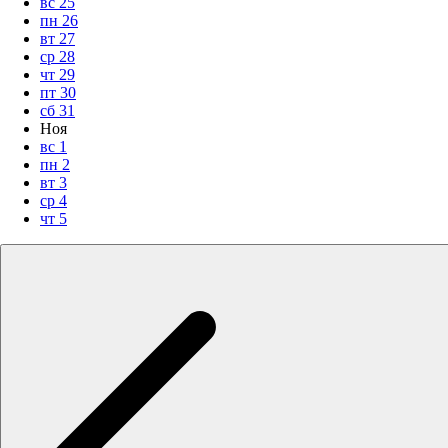
вс
25
пн
26
вт
27
ср
28
чт
29
пт
30
сб
31
Ноя
вс
1
пн
2
вт
3
ср
4
чт
5