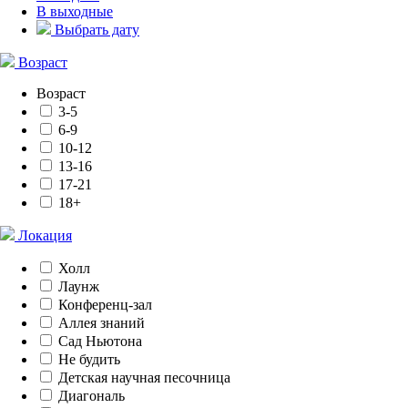
В выходные
Выбрать дату
Возраст
Возраст
3-5
6-9
10-12
13-16
17-21
18+
Локация
Холл
Лаунж
Конференц-зал
Аллея знаний
Сад Ньютона
Не будить
Детская научная песочница
Диагональ