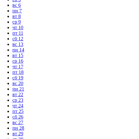
вс
6
пн
7
вт
8
ср
9
чт
10
пт
11
сб
12
вс
13
пн
14
вт
15
ср
16
чт
17
пт
18
сб
19
вс
20
пн
21
вт
22
ср
23
чт
24
пт
25
сб
26
вс
27
пн
28
вт
29