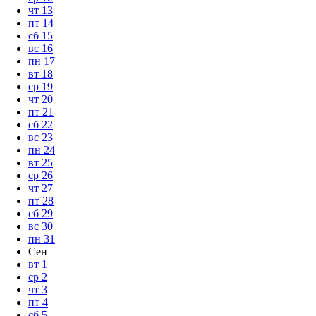
чт
13
пт
14
сб
15
вс
16
пн
17
вт
18
ср
19
чт
20
пт
21
сб
22
вс
23
пн
24
вт
25
ср
26
чт
27
пт
28
сб
29
вс
30
пн
31
Сен
вт
1
ср
2
чт
3
пт
4
сб
5