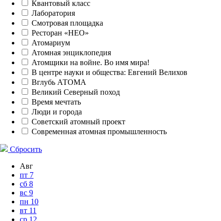
Квантовый класс
Лаборатория
Смотровая площадка
Ресторан «НЕО»
Атомариум
Атомная энциклопедия
Атомщики на войне. Во имя мира!
В центре науки и общества: Евгений Велихов
Вглубь АТОМА
Великий Северный поход
Время мечтать
Люди и города
Советский атомный проект
Современная атомная промышленность
Сбросить
Авг
пт
7
сб
8
вс
9
пн
10
вт
11
ср
12