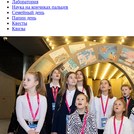
Лаборатория
Наука на кончиках пальцев
Семейный день
Папин день
Квесты
Квизы