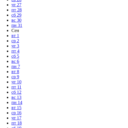
чт
27
пт
28
сб
29
вс
30
пн
31
Сен
вт
1
ср
2
чт
3
пт
4
сб
5
вс
6
пн
7
вт
8
ср
9
чт
10
пт
11
сб
12
вс
13
пн
14
вт
15
ср
16
чт
17
пт
18