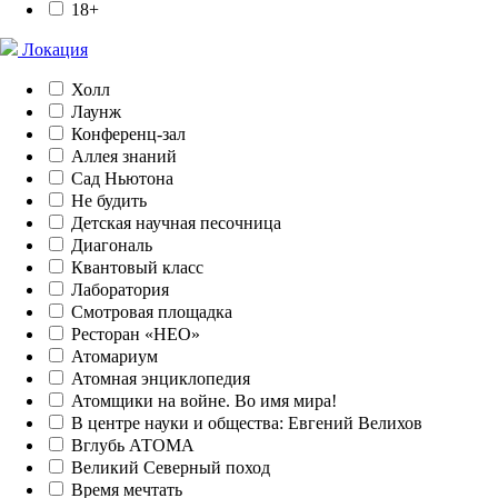
18+
Локация
Холл
Лаунж
Конференц-зал
Аллея знаний
Сад Ньютона
Не будить
Детская научная песочница
Диагональ
Квантовый класс
Лаборатория
Смотровая площадка
Ресторан «НЕО»
Атомариум
Атомная энциклопедия
Атомщики на войне. Во имя мира!
В центре науки и общества: Евгений Велихов
Вглубь АТОМА
Великий Северный поход
Время мечтать