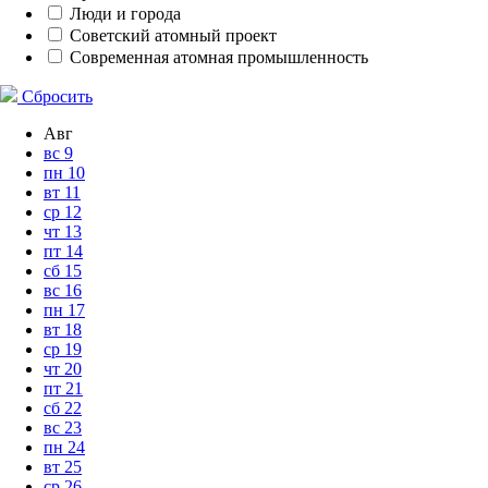
Люди и города
Советский атомный проект
Современная атомная промышленность
Сбросить
Авг
вс
9
пн
10
вт
11
ср
12
чт
13
пт
14
сб
15
вс
16
пн
17
вт
18
ср
19
чт
20
пт
21
сб
22
вс
23
пн
24
вт
25
ср
26