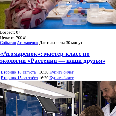
Возраст:
0+
Цена:
от 700 ₽
События
Атомаренок
Длительность:
30 минут
«Атомарёнок»: мастер-класс по
экологии «Растения — наши друзья»
Вторник
18 августа
16:30
Купить билет
Вторник
15 сентября
16:30
Купить билет