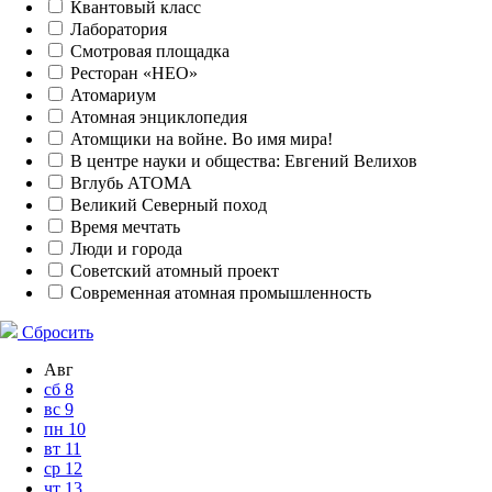
Квантовый класс
Лаборатория
Смотровая площадка
Ресторан «НЕО»
Атомариум
Атомная энциклопедия
Атомщики на войне. Во имя мира!
В центре науки и общества: Евгений Велихов
Вглубь АТОМА
Великий Северный поход
Время мечтать
Люди и города
Советский атомный проект
Современная атомная промышленность
Сбросить
Авг
сб
8
вс
9
пн
10
вт
11
ср
12
чт
13