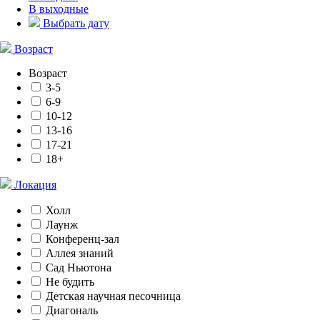
В выходные
Выбрать дату
Возраст
Возраст
3-5
6-9
10-12
13-16
17-21
18+
Локация
Холл
Лаунж
Конференц-зал
Аллея знаний
Сад Ньютона
Не будить
Детская научная песочница
Диагональ