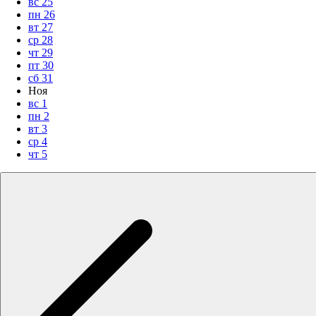
вс
25
пн
26
вт
27
ср
28
чт
29
пт
30
сб
31
Ноя
вс
1
пн
2
вт
3
ср
4
чт
5