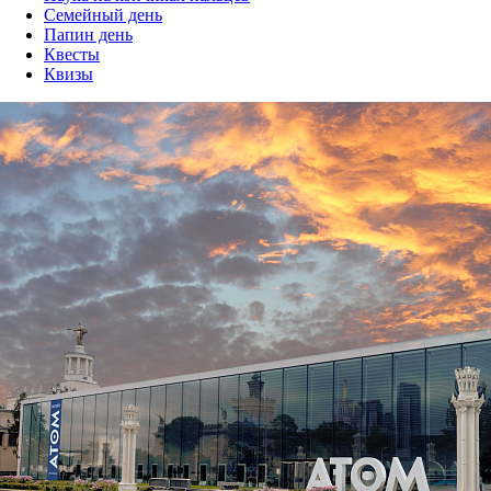
Семейный день
Папин день
Квесты
Квизы