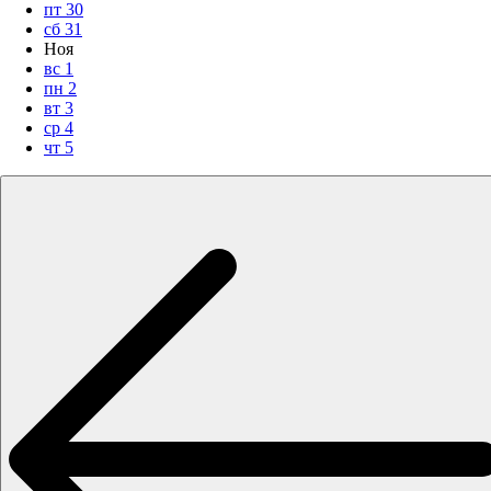
пт
30
сб
31
Ноя
вс
1
пн
2
вт
3
ср
4
чт
5