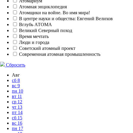
Атомариум
Атомная энциклопедия
Атомщики на войне. Во имя мира!
В центре науки и общества: Евгений Велихов
Вглубь АТОМА
Великий Северный поход
Время мечтать
Люди и города
Советский атомный проект
Современная атомная промышленность
Сбросить
Авг
сб
8
вс
9
пн
10
вт
11
ср
12
чт
13
пт
14
сб
15
вс
16
пн
17