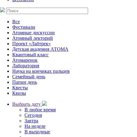
Все
Фестивали
Атомные дискуссии
Атомный лекторий
Проект «Лабтрек»
Детская академия АТОМА
Квантовый класс
Атомаренок
Лаборатория
Наука на кончиках пальцев
Семейный день
Папин день
Квесты
Квизы
Выбрать дату
В любое время
Сегодня
Завтра
На неделе
В выходные