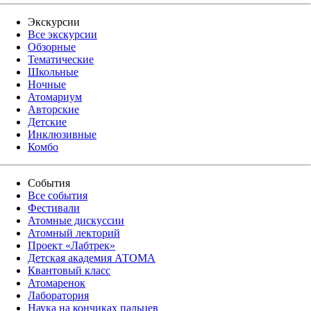
Экскурсии
Все экскурсии
Обзорные
Тематические
Школьные
Ночные
Атомариум
Авторские
Детские
Инклюзивные
Комбо
События
Все события
Фестивали
Атомные дискуссии
Атомный лекторий
Проект «Лабтрек»
Детская академия АТОМА
Квантовый класс
Атомаренок
Лаборатория
Наука на кончиках пальцев