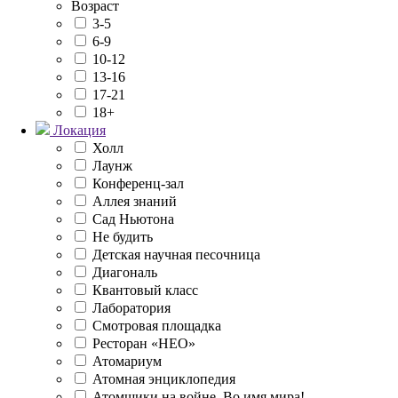
Возраст
3-5
6-9
10-12
13-16
17-21
18+
Локация
Холл
Лаунж
Конференц-зал
Аллея знаний
Сад Ньютона
Не будить
Детская научная песочница
Диагональ
Квантовый класс
Лаборатория
Смотровая площадка
Ресторан «НЕО»
Атомариум
Атомная энциклопедия
Атомщики на войне. Во имя мира!