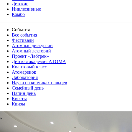
Детские
Инклюзивные
Комбо
События
Все события
Фестивали
Атомные дискуссии
Атомный лекторий
Проект «Лабтрек»
Детская академия АТОМА
Квантовый класс
Атомаренок
Лаборатория
Наука на кончиках пальцев
Семейный день
Папин день
Квесты
Квизы