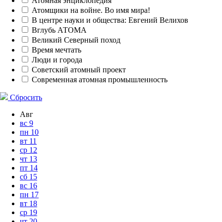
Атомная энциклопедия
Атомщики на войне. Во имя мира!
В центре науки и общества: Евгений Велихов
Вглубь АТОМА
Великий Северный поход
Время мечтать
Люди и города
Советский атомный проект
Современная атомная промышленность
Сбросить
Авг
вс
9
пн
10
вт
11
ср
12
чт
13
пт
14
сб
15
вс
16
пн
17
вт
18
ср
19
чт
20