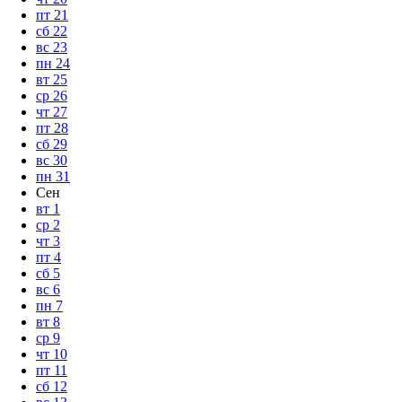
пт
21
сб
22
вс
23
пн
24
вт
25
ср
26
чт
27
пт
28
сб
29
вс
30
пн
31
Сен
вт
1
ср
2
чт
3
пт
4
сб
5
вс
6
пн
7
вт
8
ср
9
чт
10
пт
11
сб
12