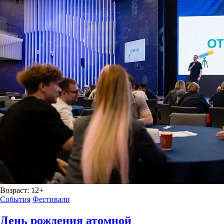
Возраст:
12+
События
Фестивали
День рождения атомной