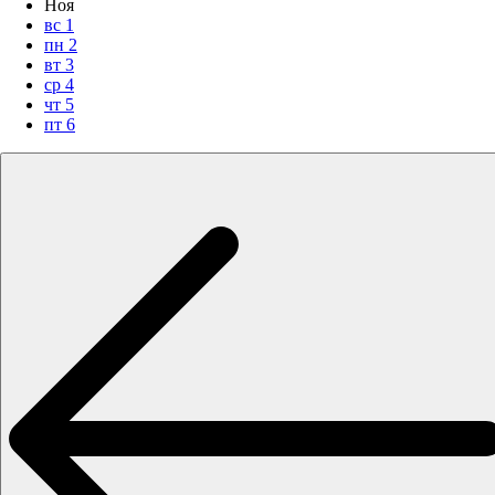
Ноя
вс
1
пн
2
вт
3
ср
4
чт
5
пт
6