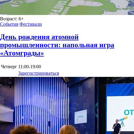
Возраст:
6+
События
Фестивали
День рождения атомной
промышленности: напольная игра
«Атомграды»
Четверг
11:00-19:00
Зарегистрироваться