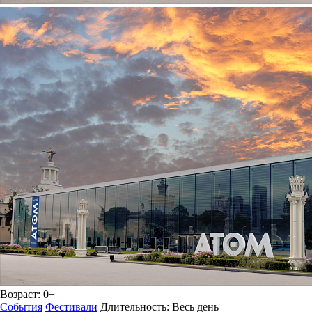
Возраст:
0+
События
Фестивали
Длительность:
Весь день