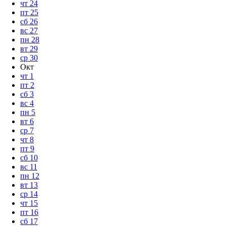
чт
24
пт
25
сб
26
вс
27
пн
28
вт
29
ср
30
Окт
чт
1
пт
2
сб
3
вс
4
пн
5
вт
6
ср
7
чт
8
пт
9
сб
10
вс
11
пн
12
вт
13
ср
14
чт
15
пт
16
сб
17