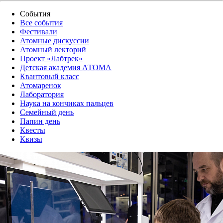
События
Все события
Фестивали
Атомные дискуссии
Атомный лекторий
Проект «Лабтрек»
Детская академия АТОМА
Квантовый класс
Атомаренок
Лаборатория
Наука на кончиках пальцев
Семейный день
Папин день
Квесты
Квизы