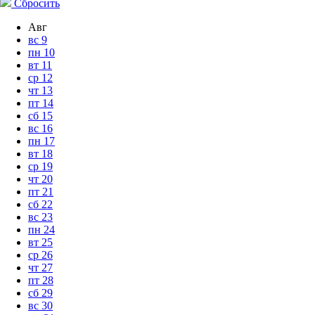
Сбросить
Авг
вс
9
пн
10
вт
11
ср
12
чт
13
пт
14
сб
15
вс
16
пн
17
вт
18
ср
19
чт
20
пт
21
сб
22
вс
23
пн
24
вт
25
ср
26
чт
27
пт
28
сб
29
вс
30