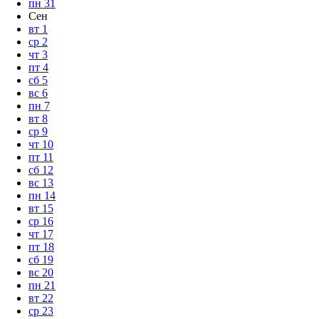
пн
31
Сен
вт
1
ср
2
чт
3
пт
4
сб
5
вс
6
пн
7
вт
8
ср
9
чт
10
пт
11
сб
12
вс
13
пн
14
вт
15
ср
16
чт
17
пт
18
сб
19
вс
20
пн
21
вт
22
ср
23