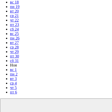
вс
18
пн
19
вт
20
ср
21
чт
22
пт
23
сб
24
вс
25
пн
26
вт
27
ср
28
чт
29
пт
30
сб
31
Ноя
вс
1
пн
2
вт
3
ср
4
чт
5
пт
6