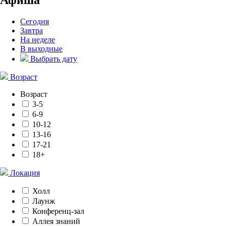
Сегодня
Завтра
На неделе
В выходные
Выбрать дату
Возраст
Возраст
3-5
6-9
10-12
13-16
17-21
18+
Локация
Холл
Лаунж
Конференц-зал
Аллея знаний