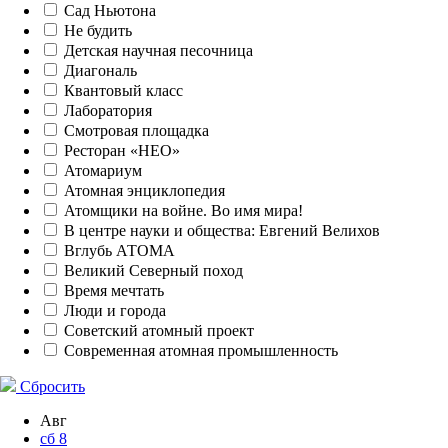
Сад Ньютона
Не будить
Детская научная песочница
Диагональ
Квантовый класс
Лаборатория
Смотровая площадка
Ресторан «НЕО»
Атомариум
Атомная энциклопедия
Атомщики на войне. Во имя мира!
В центре науки и общества: Евгений Велихов
Вглубь АТОМА
Великий Северный поход
Время мечтать
Люди и города
Советский атомный проект
Современная атомная промышленность
Сбросить
Авг
сб
8