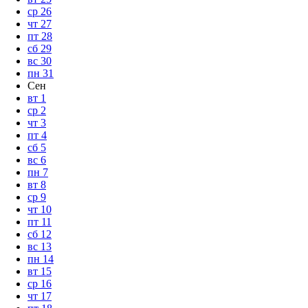
ср
26
чт
27
пт
28
сб
29
вс
30
пн
31
Сен
вт
1
ср
2
чт
3
пт
4
сб
5
вс
6
пн
7
вт
8
ср
9
чт
10
пт
11
сб
12
вс
13
пн
14
вт
15
ср
16
чт
17