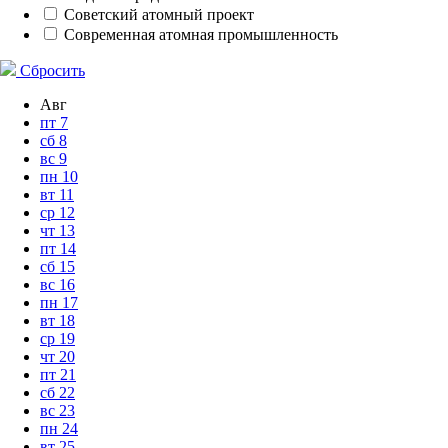
Советский атомный проект
Современная атомная промышленность
Сбросить
Авг
пт
7
сб
8
вс
9
пн
10
вт
11
ср
12
чт
13
пт
14
сб
15
вс
16
пн
17
вт
18
ср
19
чт
20
пт
21
сб
22
вс
23
пн
24
вт
25