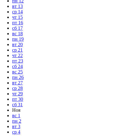
пн
12
вт
13
ср
14
чт
15
пт
16
сб
17
вс
18
пн
19
вт
20
ср
21
чт
22
пт
23
сб
24
вс
25
пн
26
вт
27
ср
28
чт
29
пт
30
сб
31
Ноя
вс
1
пн
2
вт
3
ср
4