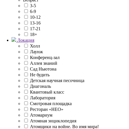
3-5
6-9
10-12
13-16
17-21
18+
Локация
Холл
Лаунж
Конференц-зал
Аллея знаний
Сад Ньютона
Не будить
Детская научная песочница
Диагональ
Квантовый класс
Лаборатория
Смотровая площадка
Ресторан «НЕО»
Атомариум
Атомная энциклопедия
Атомщики на войне. Во имя мира!