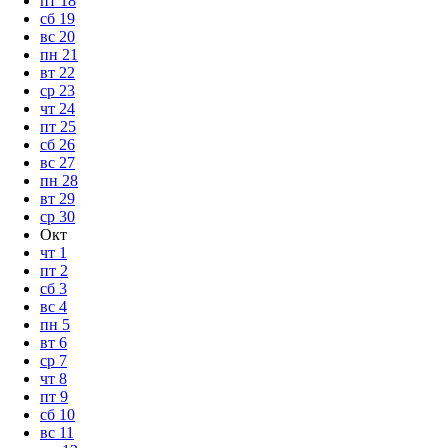
пт
18
сб
19
вс
20
пн
21
вт
22
ср
23
чт
24
пт
25
сб
26
вс
27
пн
28
вт
29
ср
30
Окт
чт
1
пт
2
сб
3
вс
4
пн
5
вт
6
ср
7
чт
8
пт
9
сб
10
вс
11