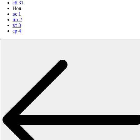
сб
31
Ноя
вс
1
пн
2
вт
3
ср
4