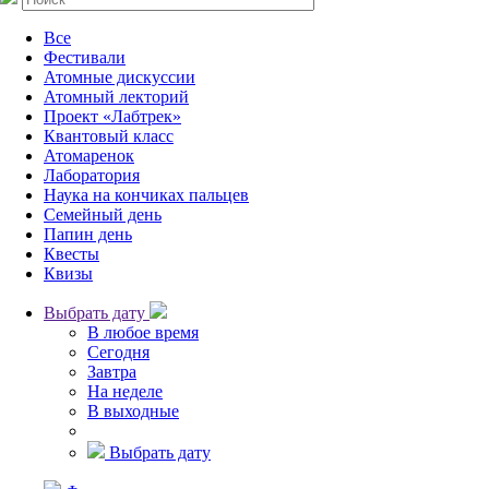
Все
Фестивали
Атомные дискуссии
Атомный лекторий
Проект «Лабтрек»
Квантовый класс
Атомаренок
Лаборатория
Наука на кончиках пальцев
Семейный день
Папин день
Квесты
Квизы
Выбрать дату
В любое время
Сегодня
Завтра
На неделе
В выходные
Выбрать дату