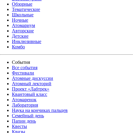
Обзорные
Тематические
Школьные
Ночные
Атомариум
Авторские
Детские
Инклюзивные
Комбо
События
Все события
Фестивали
Атомные дискуссии
Атомный лекторий
Проект «Лабтрек»
Квантовый класс
Атомаренок
Лаборатория
Наука на кончиках пальцев
Семейный день
Папин день
Квесты
Квизы