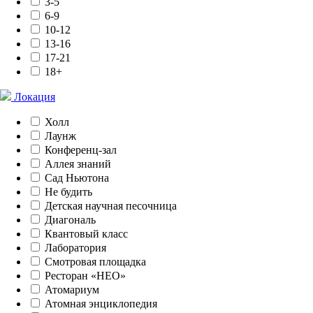
3-5
6-9
10-12
13-16
17-21
18+
Локация
Холл
Лаунж
Конференц-зал
Аллея знаний
Сад Ньютона
Не будить
Детская научная песочница
Диагональ
Квантовый класс
Лаборатория
Смотровая площадка
Ресторан «НЕО»
Атомариум
Атомная энциклопедия