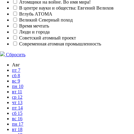
Атомщики на войне. Во имя мира!
В центре науки и общества: Евгений Велихов
Вглубь АТОМА
Великий Северный поход
Время мечтать
Люди и города
Советский атомный проект
Современная атомная промышленность
Сбросить
Авг
пт
7
сб
8
вс
9
пн
10
вт
11
ср
12
чт
13
пт
14
сб
15
вс
16
пн
17
вт
18