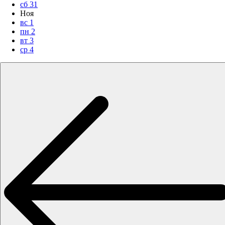
сб
31
Ноя
вс
1
пн
2
вт
3
ср
4