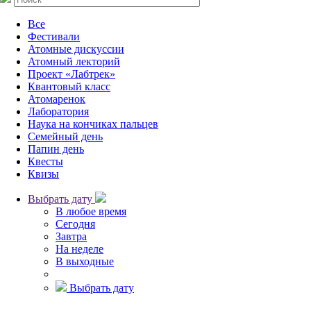
Все
Фестивали
Атомные дискуссии
Атомный лекторий
Проект «Лабтрек»
Квантовый класс
Атомаренок
Лаборатория
Наука на кончиках пальцев
Семейный день
Папин день
Квесты
Квизы
Выбрать дату
В любое время
Сегодня
Завтра
На неделе
В выходные
Выбрать дату