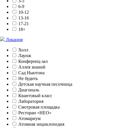
3-5
6-9
10-12
13-16
17-21
18+
Локация
Холл
Лаунж
Конференц-зал
Аллея знаний
Сад Ньютона
Не будить
Детская научная песочница
Диагональ
Квантовый класс
Лаборатория
Смотровая площадка
Ресторан «НЕО»
Атомариум
Атомная энциклопедия