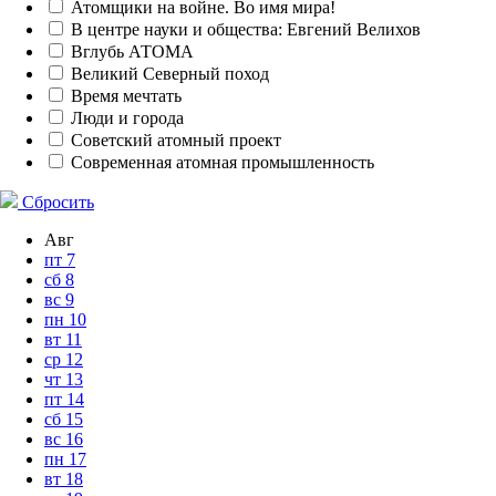
Атомщики на войне. Во имя мира!
В центре науки и общества: Евгений Велихов
Вглубь АТОМА
Великий Северный поход
Время мечтать
Люди и города
Советский атомный проект
Современная атомная промышленность
Сбросить
Авг
пт
7
сб
8
вс
9
пн
10
вт
11
ср
12
чт
13
пт
14
сб
15
вс
16
пн
17
вт
18