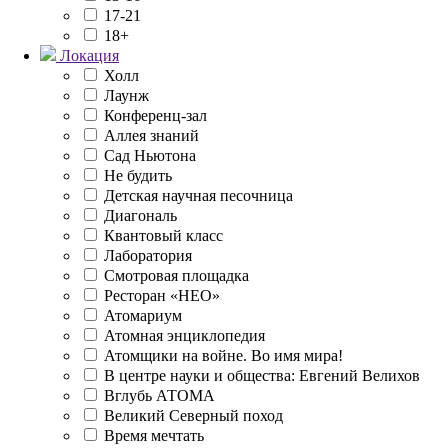
17-21
18+
Локация
Холл
Лаунж
Конференц-зал
Аллея знаний
Сад Ньютона
Не будить
Детская научная песочница
Диагональ
Квантовый класс
Лаборатория
Смотровая площадка
Ресторан «НЕО»
Атомариум
Атомная энциклопедия
Атомщики на войне. Во имя мира!
В центре науки и общества: Евгений Велихов
Вглубь АТОМА
Великий Северный поход
Время мечтать