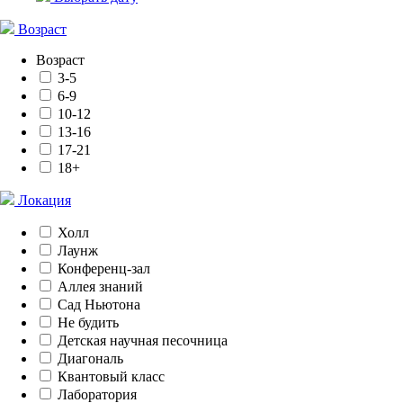
Возраст
Возраст
3-5
6-9
10-12
13-16
17-21
18+
Локация
Холл
Лаунж
Конференц-зал
Аллея знаний
Сад Ньютона
Не будить
Детская научная песочница
Диагональ
Квантовый класс
Лаборатория