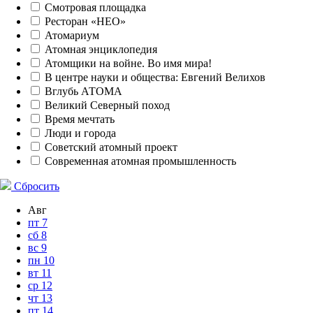
Смотровая площадка
Ресторан «НЕО»
Атомариум
Атомная энциклопедия
Атомщики на войне. Во имя мира!
В центре науки и общества: Евгений Велихов
Вглубь АТОМА
Великий Северный поход
Время мечтать
Люди и города
Советский атомный проект
Современная атомная промышленность
Сбросить
Авг
пт
7
сб
8
вс
9
пн
10
вт
11
ср
12
чт
13
пт
14