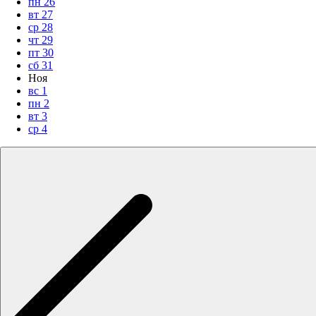
пн
26
вт
27
ср
28
чт
29
пт
30
сб
31
Ноя
вс
1
пн
2
вт
3
ср
4