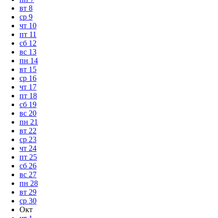
вт
8
ср
9
чт
10
пт
11
сб
12
вс
13
пн
14
вт
15
ср
16
чт
17
пт
18
сб
19
вс
20
пн
21
вт
22
ср
23
чт
24
пт
25
сб
26
вс
27
пн
28
вт
29
ср
30
Окт