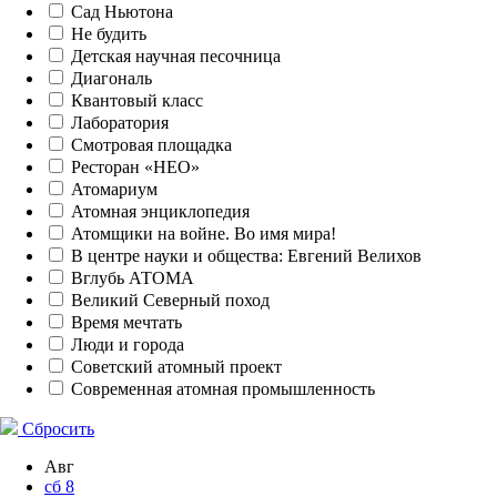
Сад Ньютона
Не будить
Детская научная песочница
Диагональ
Квантовый класс
Лаборатория
Смотровая площадка
Ресторан «НЕО»
Атомариум
Атомная энциклопедия
Атомщики на войне. Во имя мира!
В центре науки и общества: Евгений Велихов
Вглубь АТОМА
Великий Северный поход
Время мечтать
Люди и города
Советский атомный проект
Современная атомная промышленность
Сбросить
Авг
сб
8