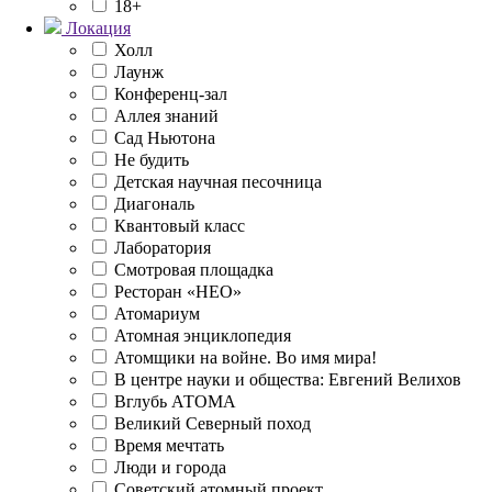
18+
Локация
Холл
Лаунж
Конференц-зал
Аллея знаний
Сад Ньютона
Не будить
Детская научная песочница
Диагональ
Квантовый класс
Лаборатория
Смотровая площадка
Ресторан «НЕО»
Атомариум
Атомная энциклопедия
Атомщики на войне. Во имя мира!
В центре науки и общества: Евгений Велихов
Вглубь АТОМА
Великий Северный поход
Время мечтать
Люди и города
Советский атомный проект