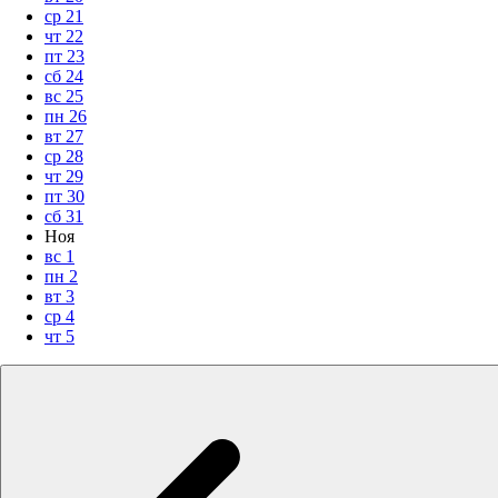
ср
21
чт
22
пт
23
сб
24
вс
25
пн
26
вт
27
ср
28
чт
29
пт
30
сб
31
Ноя
вс
1
пн
2
вт
3
ср
4
чт
5