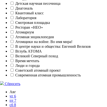
Детская научная песочница
Диагональ
Квантовый класс
Лаборатория
Смотровая площадка
Ресторан «НЕО»
Атомариум
Атомная энциклопедия
Атомщики на войне. Во имя мира!
В центре науки и общества: Евгений Велихов
Вглубь АТОМА
Великий Северный поход
Время мечтать
Люди и города
Советский атомный проект
Современная атомная промышленность
Сбросить
Авг
чт
6
пт
7
сб
8