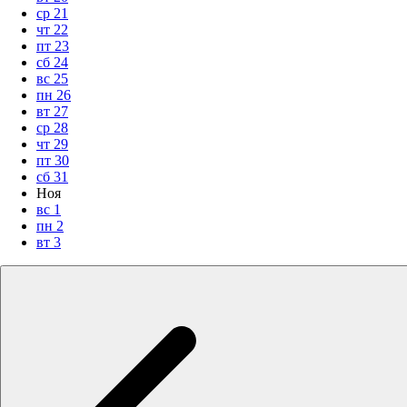
ср
21
чт
22
пт
23
сб
24
вс
25
пн
26
вт
27
ср
28
чт
29
пт
30
сб
31
Ноя
вс
1
пн
2
вт
3