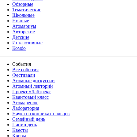
Обзорные
Тематические
Школьные
Ночные
Атомариум
Авторские
Детские
Инклюзивные
Комбо
События
Все события
Фестивали
Атомные дискуссии
Атомный лекторий
Проект «Лабтрек»
Квантовый класс
Атомаренок
Лаборатория
Наука на кончиках пальцев
Семейный день
Папин день
Квесты
Квизы