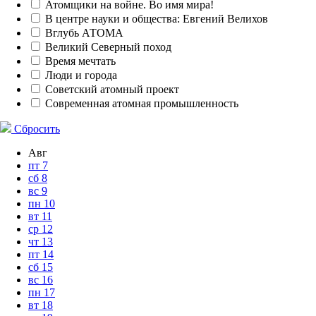
Атомщики на войне. Во имя мира!
В центре науки и общества: Евгений Велихов
Вглубь АТОМА
Великий Северный поход
Время мечтать
Люди и города
Советский атомный проект
Современная атомная промышленность
Сбросить
Авг
пт
7
сб
8
вс
9
пн
10
вт
11
ср
12
чт
13
пт
14
сб
15
вс
16
пн
17
вт
18