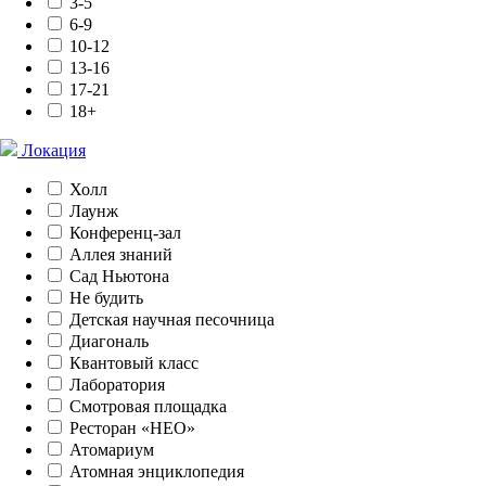
3-5
6-9
10-12
13-16
17-21
18+
Локация
Холл
Лаунж
Конференц-зал
Аллея знаний
Сад Ньютона
Не будить
Детская научная песочница
Диагональ
Квантовый класс
Лаборатория
Смотровая площадка
Ресторан «НЕО»
Атомариум
Атомная энциклопедия