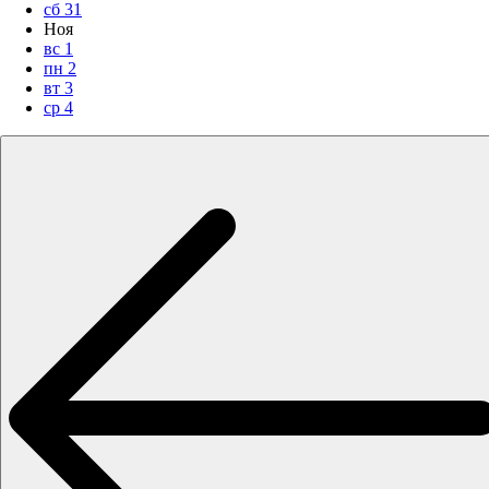
сб
31
Ноя
вс
1
пн
2
вт
3
ср
4