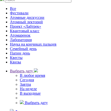
Все
Фестивали
Атомные дискуссии
Атомный лекторий
Проект «Лабтрек»
Квантовый класс
Атомаренок
Лаборатория
Наука на кончиках пальцев
Семейный день
Папин день
Квесты
Квизы
Выбрать дату
В любое время
Сегодня
Завтра
На неделе
В выходные
Выбрать дату