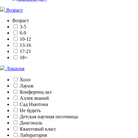
Возраст
Возраст
3-5
6-9
10-12
13-16
17-21
18+
Локация
Холл
Лаунж
Конференц-зал
Аллея знаний
Сад Ньютона
Не будить
Детская научная песочница
Диагональ
Квантовый класс
Лаборатория