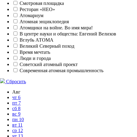
Смотровая площадка
Ресторан «НЕО»
Атомариум
Атомная энциклопедия
Атомщики на войне. Во имя мира!
В центре науки и общества: Евгений Велихов
Вглубь АТОМА
Великий Северный поход
Время мечтать
Люди и города
Советский атомный проект
Современная атомная промышленность
Сбросить
Авг
чт
6
пт
7
сб
8
вс
9
пн
10
вт
11
ср
12
чт
13