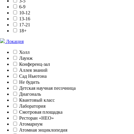
3-5
6-9
10-12
13-16
17-21
18+
Локация
Холл
Лаунж
Конференц-зал
Аллея знаний
Сад Ньютона
Не будить
Детская научная песочница
Диагональ
Квантовый класс
Лаборатория
Смотровая площадка
Ресторан «НЕО»
Атомариум
Атомная энциклопедия