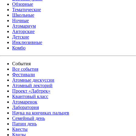
Обзорные
Тематические
Школьные
Ночные
Атомариум
Авторские
Детские
Инклюзивные
Комбо
События
Все события
Фестивали
Атомные дискуссии
Атомный лекторий
Проект «Лабтрек»
Квантовый класс
Атомаренок
Лаборатория
Наука на кончиках пальцев
Семейный день
Папин день
Квесты
Квизы