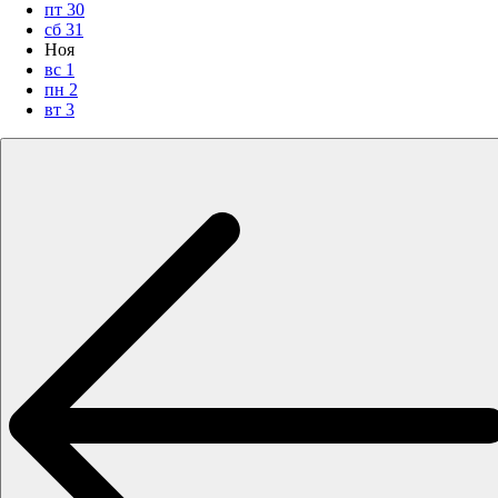
пт
30
сб
31
Ноя
вс
1
пн
2
вт
3