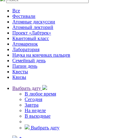
Все
Фестивали
Атомные дискуссии
Атомный лекторий
Проект «Лабтрек»
Квантовый класс
Атомаренок
Лаборатория
Наука на кончиках пальцев
Семейный день
Папин день
Квесты
Квизы
Выбрать дату
В любое время
Сегодня
Завтра
На неделе
В выходные
Выбрать дату