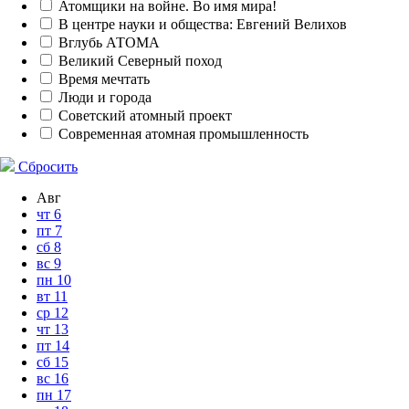
Атомщики на войне. Во имя мира!
В центре науки и общества: Евгений Велихов
Вглубь АТОМА
Великий Северный поход
Время мечтать
Люди и города
Советский атомный проект
Современная атомная промышленность
Сбросить
Авг
чт
6
пт
7
сб
8
вс
9
пн
10
вт
11
ср
12
чт
13
пт
14
сб
15
вс
16
пн
17