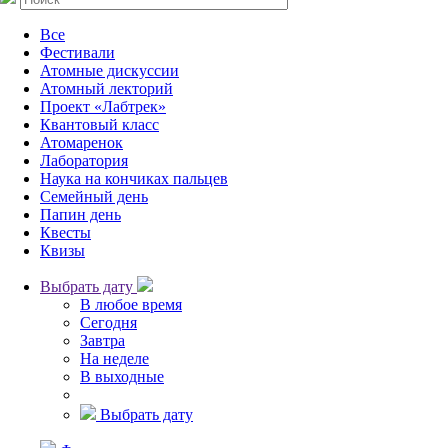
Все
Фестивали
Атомные дискуссии
Атомный лекторий
Проект «Лабтрек»
Квантовый класс
Атомаренок
Лаборатория
Наука на кончиках пальцев
Семейный день
Папин день
Квесты
Квизы
Выбрать дату
В любое время
Сегодня
Завтра
На неделе
В выходные
Выбрать дату