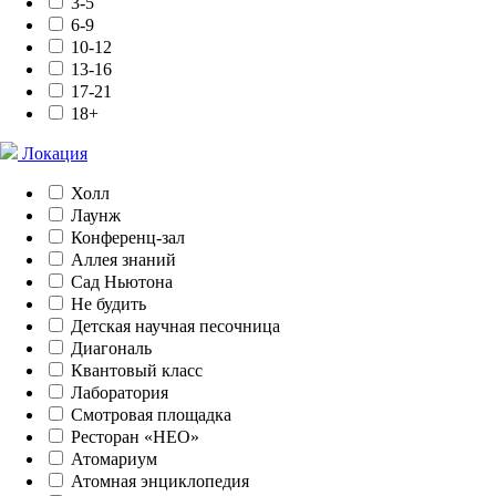
3-5
6-9
10-12
13-16
17-21
18+
Локация
Холл
Лаунж
Конференц-зал
Аллея знаний
Сад Ньютона
Не будить
Детская научная песочница
Диагональ
Квантовый класс
Лаборатория
Смотровая площадка
Ресторан «НЕО»
Атомариум
Атомная энциклопедия