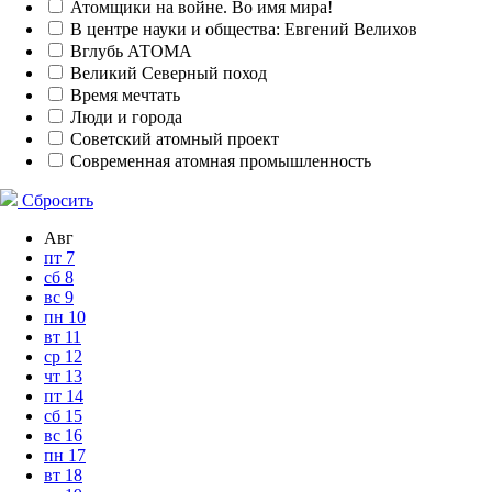
Атомщики на войне. Во имя мира!
В центре науки и общества: Евгений Велихов
Вглубь АТОМА
Великий Северный поход
Время мечтать
Люди и города
Советский атомный проект
Современная атомная промышленность
Сбросить
Авг
пт
7
сб
8
вс
9
пн
10
вт
11
ср
12
чт
13
пт
14
сб
15
вс
16
пн
17
вт
18