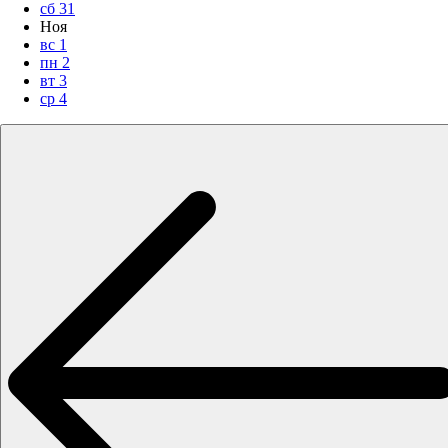
сб
31
Ноя
вс
1
пн
2
вт
3
ср
4