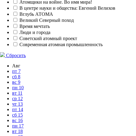
Атомщики на войне. Во имя мира!
В центре науки и общества: Евгений Велихов
Вглубь АТОМА
Великий Северный поход
Время мечтать
Люди и города
Советский атомный проект
Современная атомная промышленность
Сбросить
Авг
пт
7
сб
8
вс
9
пн
10
вт
11
ср
12
чт
13
пт
14
сб
15
вс
16
пн
17
вт
18