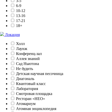
3-5
6-9
10-12
13-16
17-21
18+
Локация
Холл
Лаунж
Конференц-зал
Аллея знаний
Сад Ньютона
Не будить
Детская научная песочница
Диагональ
Квантовый класс
Лаборатория
Смотровая площадка
Ресторан «НЕО»
Атомариум
Атомная энциклопедия