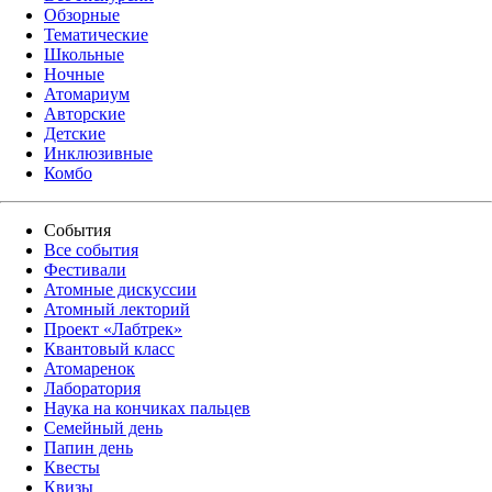
Обзорные
Тематические
Школьные
Ночные
Атомариум
Авторские
Детские
Инклюзивные
Комбо
События
Все события
Фестивали
Атомные дискуссии
Атомный лекторий
Проект «Лабтрек»
Квантовый класс
Атомаренок
Лаборатория
Наука на кончиках пальцев
Семейный день
Папин день
Квесты
Квизы