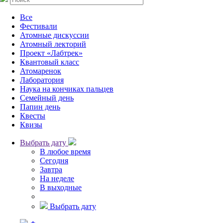
Все
Фестивали
Атомные дискуссии
Атомный лекторий
Проект «Лабтрек»
Квантовый класс
Атомаренок
Лаборатория
Наука на кончиках пальцев
Семейный день
Папин день
Квесты
Квизы
Выбрать дату
В любое время
Сегодня
Завтра
На неделе
В выходные
Выбрать дату