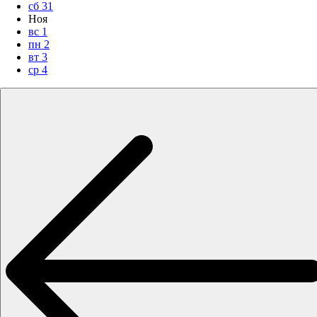
сб
31
Ноя
вс
1
пн
2
вт
3
ср
4