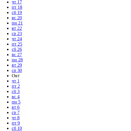
чт
17
пт
18
сб
19
вс
20
пн
21
вт
22
ср
23
чт
24
пт
25
сб
26
вс
27
пн
28
вт
29
ср
30
Окт
чт
1
пт
2
сб
3
вс
4
пн
5
вт
6
ср
7
чт
8
пт
9
сб
10