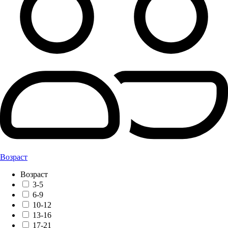
Возраст
Возраст
3-5
6-9
10-12
13-16
17-21