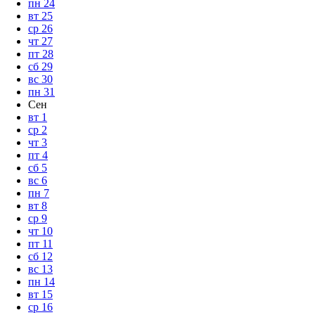
пн
24
вт
25
ср
26
чт
27
пт
28
сб
29
вс
30
пн
31
Сен
вт
1
ср
2
чт
3
пт
4
сб
5
вс
6
пн
7
вт
8
ср
9
чт
10
пт
11
сб
12
вс
13
пн
14
вт
15
ср
16