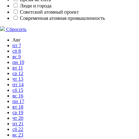
Люди и города
Советский атомный проект
Современная атомная промышленность
Сбросить
Авг
пт
7
сб
8
вс
9
пн
10
вт
11
ср
12
чт
13
пт
14
сб
15
вс
16
пн
17
вт
18
ср
19
чт
20
пт
21
сб
22
вс
23