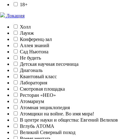
18+
Локация
Холл
Лаунж
Конференц-зал
Аллея знаний
Сад Ньютона
Не будить
Детская научная песочница
Диагональ
Квантовый класс
Лаборатория
Смотровая площадка
Ресторан «НЕО»
Атомариум
Атомная энциклопедия
Атомщики на войне. Во имя мира!
В центре науки и общества: Евгений Велихов
Вглубь АТОМА
Великий Северный поход
Время мечтать