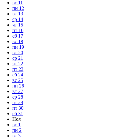
вс
11
пн
12
вт
13
ср
14
чт
15
пт
16
сб
17
вс
18
пн
19
вт
20
ср
21
чт
22
пт
23
сб
24
вс
25
пн
26
вт
27
ср
28
чт
29
пт
30
сб
31
Ноя
вс
1
пн
2
вт
3