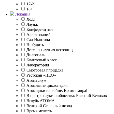
17-21
18+
Локация
Холл
Лаунж
Конференц-зал
Аллея знаний
Сад Ньютона
Не будить
Детская научная песочница
Диагональ
Квантовый класс
Лаборатория
Смотровая площадка
Ресторан «НЕО»
Атомариум
Атомная энциклопедия
Атомщики на войне. Во имя мира!
В центре науки и общества: Евгений Велихов
Вглубь АТОМА
Великий Северный поход
Время мечтать