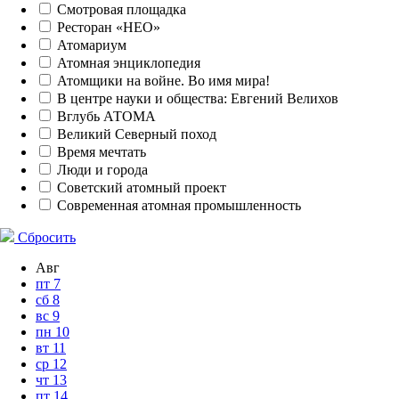
Смотровая площадка
Ресторан «НЕО»
Атомариум
Атомная энциклопедия
Атомщики на войне. Во имя мира!
В центре науки и общества: Евгений Велихов
Вглубь АТОМА
Великий Северный поход
Время мечтать
Люди и города
Советский атомный проект
Современная атомная промышленность
Сбросить
Авг
пт
7
сб
8
вс
9
пн
10
вт
11
ср
12
чт
13
пт
14