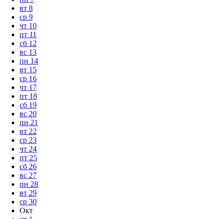
вт
8
ср
9
чт
10
пт
11
сб
12
вс
13
пн
14
вт
15
ср
16
чт
17
пт
18
сб
19
вс
20
пн
21
вт
22
ср
23
чт
24
пт
25
сб
26
вс
27
пн
28
вт
29
ср
30
Окт