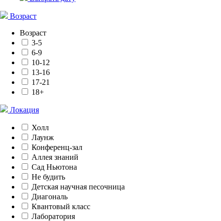
Возраст
Возраст
3-5
6-9
10-12
13-16
17-21
18+
Локация
Холл
Лаунж
Конференц-зал
Аллея знаний
Сад Ньютона
Не будить
Детская научная песочница
Диагональ
Квантовый класс
Лаборатория