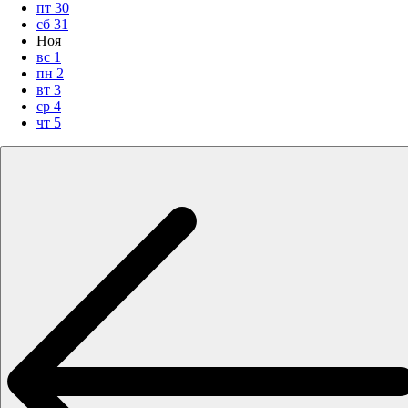
пт
30
сб
31
Ноя
вс
1
пн
2
вт
3
ср
4
чт
5