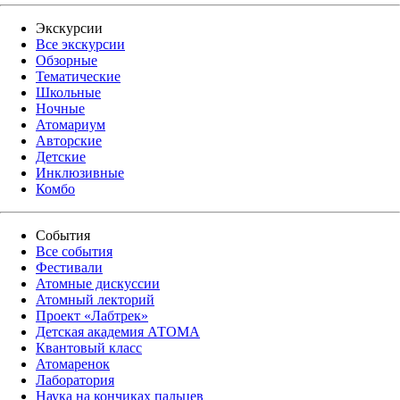
Экскурсии
Все экскурсии
Обзорные
Тематические
Школьные
Ночные
Атомариум
Авторские
Детские
Инклюзивные
Комбо
События
Все события
Фестивали
Атомные дискуссии
Атомный лекторий
Проект «Лабтрек»
Детская академия АТОМА
Квантовый класс
Атомаренок
Лаборатория
Наука на кончиках пальцев