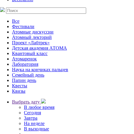
Все
Фестивали
Атомные дискуссии
Атомный лекторий
Проект «Лабтрек»
Детская академия АТОМА
Квантовый класс
Атомаренок
Лаборатория
Наука на кончиках пальцев
Семейный день
Папин день
Квесты
Квизы
Выбрать дату
В любое время
Сегодня
Завтра
На неделе
В выходные