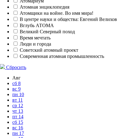
Атомариум
Атомная энциклопедия
Атомщики на войне. Во имя мира!
В центре науки и общества: Евгений Велихов
Вглубь АТОМА
Великий Северный поход
Время мечтать
Люди и города
Советский атомный проект
Современная атомная промышленность
Сбросить
Авг
сб
8
вс
9
пн
10
вт
11
ср
12
чт
13
пт
14
сб
15
вс
16
пн
17