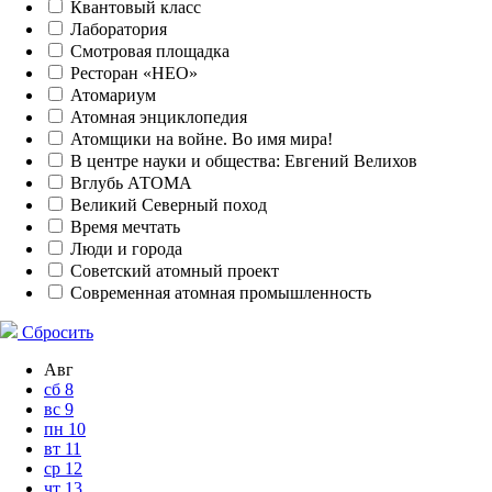
Квантовый класс
Лаборатория
Смотровая площадка
Ресторан «НЕО»
Атомариум
Атомная энциклопедия
Атомщики на войне. Во имя мира!
В центре науки и общества: Евгений Велихов
Вглубь АТОМА
Великий Северный поход
Время мечтать
Люди и города
Советский атомный проект
Современная атомная промышленность
Сбросить
Авг
сб
8
вс
9
пн
10
вт
11
ср
12
чт
13