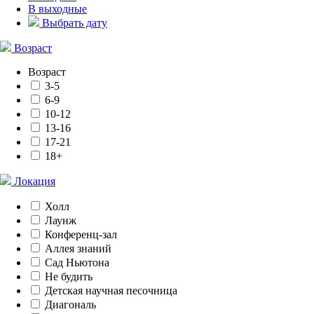
В выходные
Выбрать дату
Возраст
Возраст
3-5
6-9
10-12
13-16
17-21
18+
Локация
Холл
Лаунж
Конференц-зал
Аллея знаний
Сад Ньютона
Не будить
Детская научная песочница
Диагональ