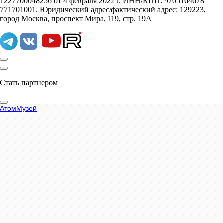
1227700048256 от 4 февраля 2022 г. ИНН/КПП: 9705164678
771701001. Юридический адрес/фактический адрес: 129223,
город Москва, проспект Мира, 119, стр. 19А
Стать партнером