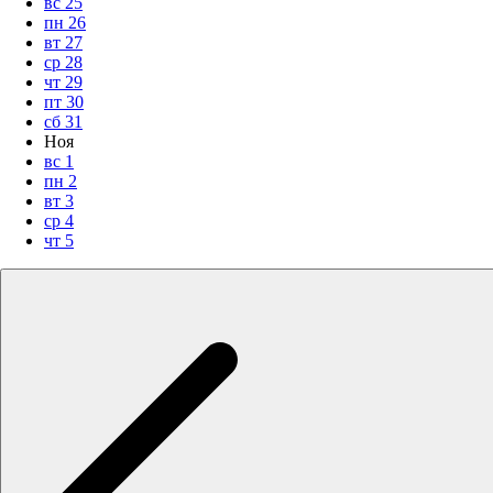
вс
25
пн
26
вт
27
ср
28
чт
29
пт
30
сб
31
Ноя
вс
1
пн
2
вт
3
ср
4
чт
5