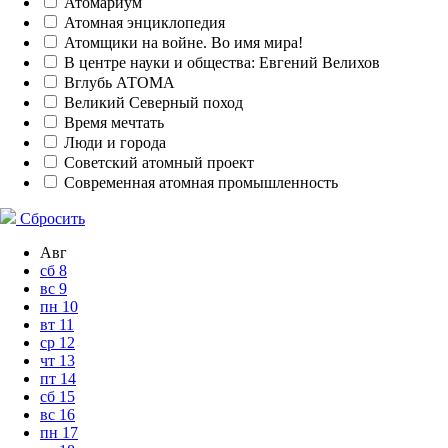
Атомариум
Атомная энциклопедия
Атомщики на войне. Во имя мира!
В центре науки и общества: Евгений Велихов
Вглубь АТОМА
Великий Северный поход
Время мечтать
Люди и города
Советский атомный проект
Современная атомная промышленность
Сбросить
Авг
сб
8
вс
9
пн
10
вт
11
ср
12
чт
13
пт
14
сб
15
вс
16
пн
17