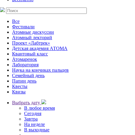
Все
Фестивали
Атомные дискуссии
Атомный лекторий
Проект «Лабтрек»
Детская академия АТОМА
Квантовый класс
Атомаренок
Лаборатория
Наука на кончиках пальцев
Семейный день
Папин день
Квесты
Квизы
Выбрать дату
В любое время
Сегодня
Завтра
На неделе
В выходные