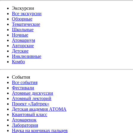
Экскурсии
Все экскурсии
Обзорные
Тематические
Школьные
Ночные
Атомариум
Авторские
Детские
Инклюзивные
Комбо
События
Все события
Фестивали
Атомные дискуссии
Атомный лекторий
Проект «Лабтрек»
Детская академия АТОМА
Квантовый класс
Атомаренок
Лаборатория
Наука на кончиках пальцев