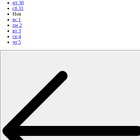
пт
30
сб
31
Ноя
вс
1
пн
2
вт
3
ср
4
чт
5