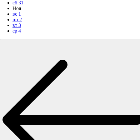
сб
31
Ноя
вс
1
пн
2
вт
3
ср
4