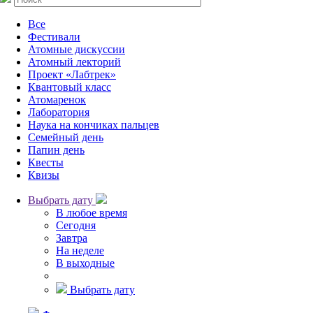
Все
Фестивали
Атомные дискуссии
Атомный лекторий
Проект «Лабтрек»
Квантовый класс
Атомаренок
Лаборатория
Наука на кончиках пальцев
Семейный день
Папин день
Квесты
Квизы
Выбрать дату
В любое время
Сегодня
Завтра
На неделе
В выходные
Выбрать дату