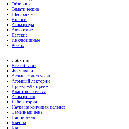
Обзорные
Тематические
Школьные
Ночные
Атомариум
Авторские
Детские
Инклюзивные
Комбо
События
Все события
Фестивали
Атомные дискуссии
Атомный лекторий
Проект «Лабтрек»
Квантовый класс
Атомаренок
Лаборатория
Наука на кончиках пальцев
Семейный день
Папин день
Квесты
Квизы