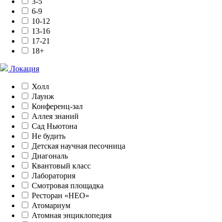
3-5
6-9
10-12
13-16
17-21
18+
Локация
Холл
Лаунж
Конференц-зал
Аллея знаний
Сад Ньютона
Не будить
Детская научная песочница
Диагональ
Квантовый класс
Лаборатория
Смотровая площадка
Ресторан «НЕО»
Атомариум
Атомная энциклопедия