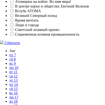
Атомщики на войне. Во имя мира!
В центре науки и общества: Евгений Велихов
Вглубь АТОМА
Великий Северный поход
Время мечтать
Люди и города
Советский атомный проект
Современная атомная промышленность
Сбросить
Авг
пт
7
сб
8
вс
9
пн
10
вт
11
ср
12
чт
13
пт
14
сб
15
вс
16
пн
17
вт
18