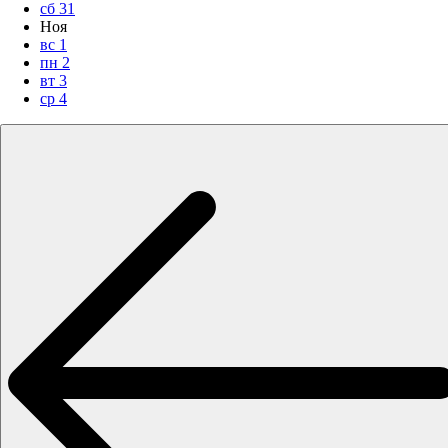
сб
31
Ноя
вс
1
пн
2
вт
3
ср
4