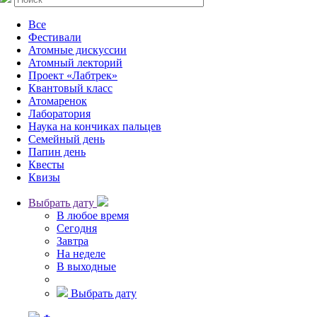
Все
Фестивали
Атомные дискуссии
Атомный лекторий
Проект «Лабтрек»
Квантовый класс
Атомаренок
Лаборатория
Наука на кончиках пальцев
Семейный день
Папин день
Квесты
Квизы
Выбрать дату
В любое время
Сегодня
Завтра
На неделе
В выходные
Выбрать дату