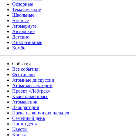
Обзорные
Тематические
Школьные
Ночные
Атомариум
Авторские
Детские
Инклюзивные
Комбо
События
Все события
Фестивали
Атомные дискуссии
Атомный лекторий
Проект «Лабтрек»
Квантовый класс
Атомаренок
Лаборатория
Наука на кончиках пальцев
Семейный день
Папин день
Квесты
Квизы