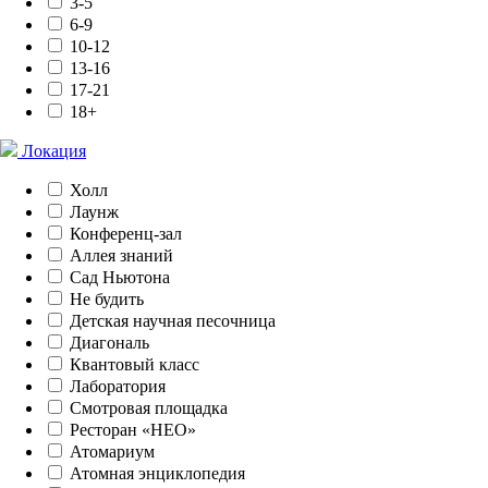
3-5
6-9
10-12
13-16
17-21
18+
Локация
Холл
Лаунж
Конференц-зал
Аллея знаний
Сад Ньютона
Не будить
Детская научная песочница
Диагональ
Квантовый класс
Лаборатория
Смотровая площадка
Ресторан «НЕО»
Атомариум
Атомная энциклопедия