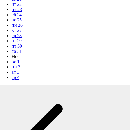
чт
22
пт
23
сб
24
вс
25
пн
26
вт
27
ср
28
чт
29
пт
30
сб
31
Ноя
вс
1
пн
2
вт
3
ср
4