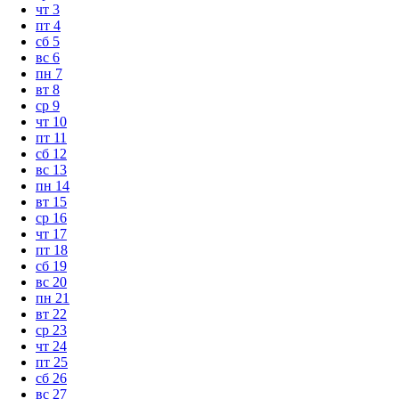
чт
3
пт
4
сб
5
вс
6
пн
7
вт
8
ср
9
чт
10
пт
11
сб
12
вс
13
пн
14
вт
15
ср
16
чт
17
пт
18
сб
19
вс
20
пн
21
вт
22
ср
23
чт
24
пт
25
сб
26
вс
27