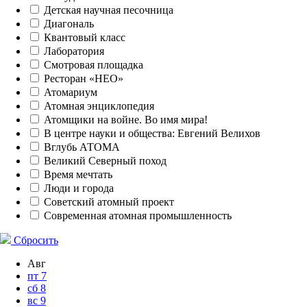
Детская научная песочница
Диагональ
Квантовый класс
Лаборатория
Смотровая площадка
Ресторан «НЕО»
Атомариум
Атомная энциклопедия
Атомщики на войне. Во имя мира!
В центре науки и общества: Евгений Велихов
Вглубь АТОМА
Великий Северный поход
Время мечтать
Люди и города
Советский атомный проект
Современная атомная промышленность
Сбросить
Авг
пт
7
сб
8
вс
9