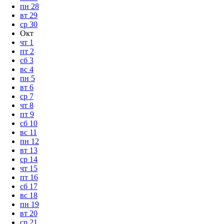
пн
28
вт
29
ср
30
Окт
чт
1
пт
2
сб
3
вс
4
пн
5
вт
6
ср
7
чт
8
пт
9
сб
10
вс
11
пн
12
вт
13
ср
14
чт
15
пт
16
сб
17
вс
18
пн
19
вт
20
ср
21