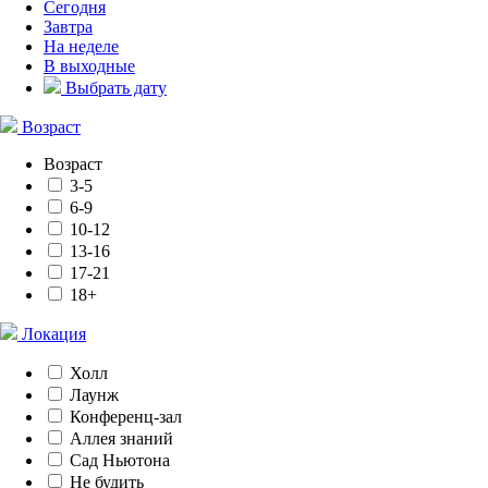
Сегодня
Завтра
На неделе
В выходные
Выбрать дату
Возраст
Возраст
3-5
6-9
10-12
13-16
17-21
18+
Локация
Холл
Лаунж
Конференц-зал
Аллея знаний
Сад Ньютона
Не будить