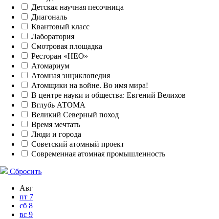
Детская научная песочница
Диагональ
Квантовый класс
Лаборатория
Смотровая площадка
Ресторан «НЕО»
Атомариум
Атомная энциклопедия
Атомщики на войне. Во имя мира!
В центре науки и общества: Евгений Велихов
Вглубь АТОМА
Великий Северный поход
Время мечтать
Люди и города
Советский атомный проект
Современная атомная промышленность
Сбросить
Авг
пт
7
сб
8
вс
9