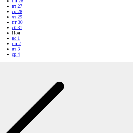
пн
26
вт
27
ср
28
чт
29
пт
30
сб
31
Ноя
вс
1
пн
2
вт
3
ср
4