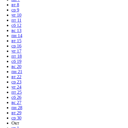
вт
8
ср
9
чт
10
пт
11
сб
12
вс
13
пн
14
вт
15
ср
16
чт
17
пт
18
сб
19
вс
20
пн
21
вт
22
ср
23
чт
24
пт
25
сб
26
вс
27
пн
28
вт
29
ср
30
Окт