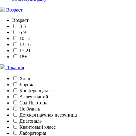
Возраст
Возраст
3-5
6-9
10-12
13-16
17-21
18+
Локация
Холл
Лаунж
Конференц-зал
Аллея знаний
Сад Ньютона
Не будить
Детская научная песочница
Диагональ
Квантовый класс
Лаборатория