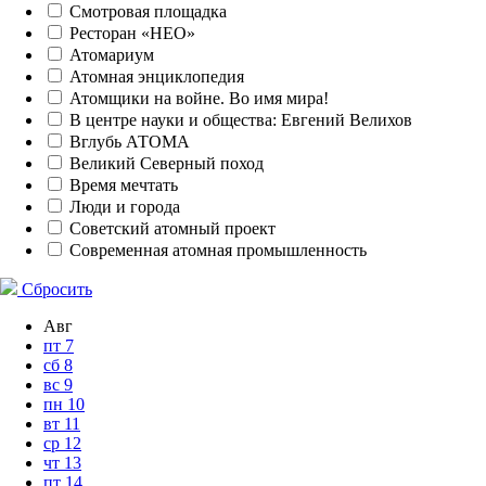
Смотровая площадка
Ресторан «НЕО»
Атомариум
Атомная энциклопедия
Атомщики на войне. Во имя мира!
В центре науки и общества: Евгений Велихов
Вглубь АТОМА
Великий Северный поход
Время мечтать
Люди и города
Советский атомный проект
Современная атомная промышленность
Сбросить
Авг
пт
7
сб
8
вс
9
пн
10
вт
11
ср
12
чт
13
пт
14