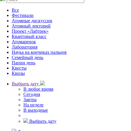
Все
Фестивали
Атомные дискуссии
Атомный лекторий
Проект «Лабтрек»
Квантовый класс
Атомаренок
Лаборатория
Наука на кончиках пальцев
Семейный день
Папин день
Квесты
Квизы
Выбрать дату
В любое время
Сегодня
Завтра
На неделе
В выходные
Выбрать дату