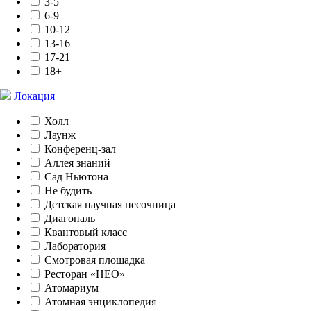
3-5
6-9
10-12
13-16
17-21
18+
Локация
Холл
Лаунж
Конференц-зал
Аллея знаний
Сад Ньютона
Не будить
Детская научная песочница
Диагональ
Квантовый класс
Лаборатория
Смотровая площадка
Ресторан «НЕО»
Атомариум
Атомная энциклопедия