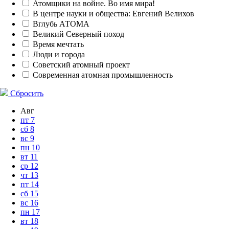
Атомщики на войне. Во имя мира!
В центре науки и общества: Евгений Велихов
Вглубь АТОМА
Великий Северный поход
Время мечтать
Люди и города
Советский атомный проект
Современная атомная промышленность
Сбросить
Авг
пт
7
сб
8
вс
9
пн
10
вт
11
ср
12
чт
13
пт
14
сб
15
вс
16
пн
17
вт
18