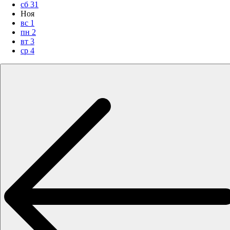
сб
31
Ноя
вс
1
пн
2
вт
3
ср
4