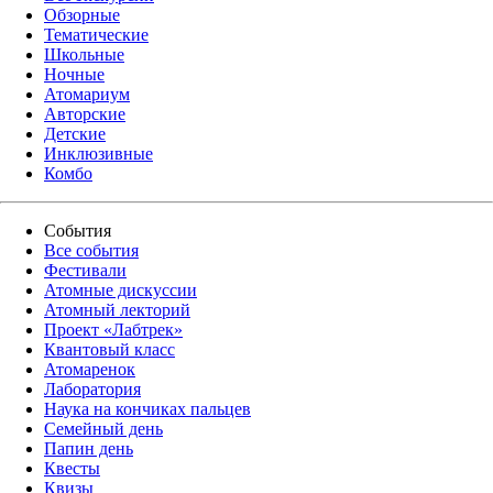
Обзорные
Тематические
Школьные
Ночные
Атомариум
Авторские
Детские
Инклюзивные
Комбо
События
Все события
Фестивали
Атомные дискуссии
Атомный лекторий
Проект «Лабтрек»
Квантовый класс
Атомаренок
Лаборатория
Наука на кончиках пальцев
Семейный день
Папин день
Квесты
Квизы