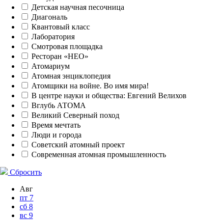
Детская научная песочница
Диагональ
Квантовый класс
Лаборатория
Смотровая площадка
Ресторан «НЕО»
Атомариум
Атомная энциклопедия
Атомщики на войне. Во имя мира!
В центре науки и общества: Евгений Велихов
Вглубь АТОМА
Великий Северный поход
Время мечтать
Люди и города
Советский атомный проект
Современная атомная промышленность
Сбросить
Авг
пт
7
сб
8
вс
9