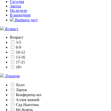
Сегодня
Завтра
На неделе
В выходные
Выбрать дату
Возраст
Возраст
3-5
6-9
10-12
13-16
17-21
18+
Локация
Холл
Лаунж
Конференц-зал
Аллея знаний
Сад Ньютона
Не будить