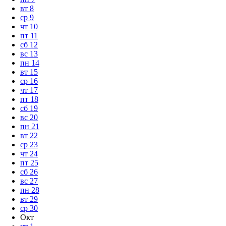
вт
8
ср
9
чт
10
пт
11
сб
12
вс
13
пн
14
вт
15
ср
16
чт
17
пт
18
сб
19
вс
20
пн
21
вт
22
ср
23
чт
24
пт
25
сб
26
вс
27
пн
28
вт
29
ср
30
Окт