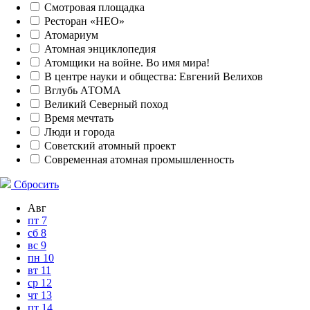
Смотровая площадка
Ресторан «НЕО»
Атомариум
Атомная энциклопедия
Атомщики на войне. Во имя мира!
В центре науки и общества: Евгений Велихов
Вглубь АТОМА
Великий Северный поход
Время мечтать
Люди и города
Советский атомный проект
Современная атомная промышленность
Сбросить
Авг
пт
7
сб
8
вс
9
пн
10
вт
11
ср
12
чт
13
пт
14