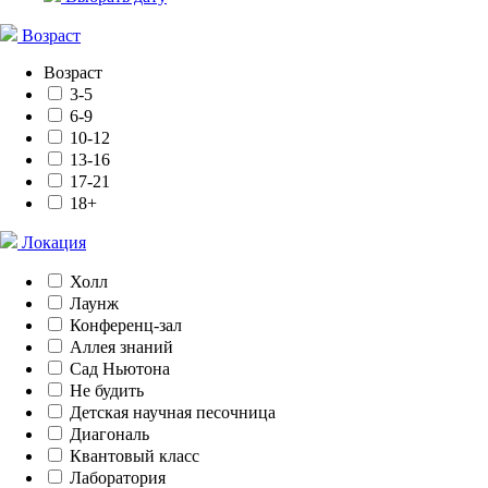
Возраст
Возраст
3-5
6-9
10-12
13-16
17-21
18+
Локация
Холл
Лаунж
Конференц-зал
Аллея знаний
Сад Ньютона
Не будить
Детская научная песочница
Диагональ
Квантовый класс
Лаборатория