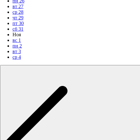
пн
26
вт
27
ср
28
чт
29
пт
30
сб
31
Ноя
вс
1
пн
2
вт
3
ср
4