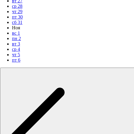
вт
27
ср
28
чт
29
пт
30
сб
31
Ноя
вс
1
пн
2
вт
3
ср
4
чт
5
пт
6