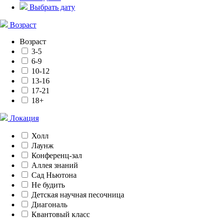
Выбрать дату
Возраст
Возраст
3-5
6-9
10-12
13-16
17-21
18+
Локация
Холл
Лаунж
Конференц-зал
Аллея знаний
Сад Ньютона
Не будить
Детская научная песочница
Диагональ
Квантовый класс