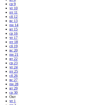
ср
9
чт
10
пт
11
сб
12
вс
13
пн
14
вт
15
ср
16
чт
17
пт
18
сб
19
вс
20
пн
21
вт
22
ср
23
чт
24
пт
25
сб
26
вс
27
пн
28
вт
29
ср
30
Окт
чт
1