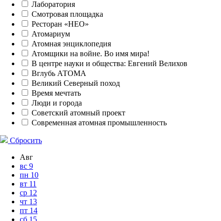
Лаборатория
Смотровая площадка
Ресторан «НЕО»
Атомариум
Атомная энциклопедия
Атомщики на войне. Во имя мира!
В центре науки и общества: Евгений Велихов
Вглубь АТОМА
Великий Северный поход
Время мечтать
Люди и города
Советский атомный проект
Современная атомная промышленность
Сбросить
Авг
вс
9
пн
10
вт
11
ср
12
чт
13
пт
14
сб
15