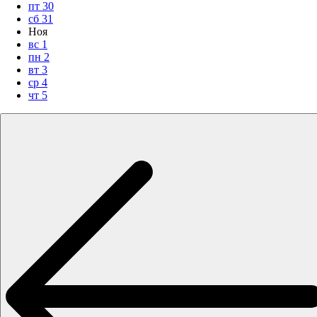
пт
30
сб
31
Ноя
вс
1
пн
2
вт
3
ср
4
чт
5