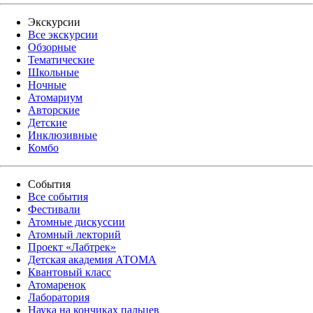
Экскурсии
Все экскурсии
Обзорные
Тематические
Школьные
Ночные
Атомариум
Авторские
Детские
Инклюзивные
Комбо
События
Все события
Фестивали
Атомные дискуссии
Атомный лекторий
Проект «Лабтрек»
Детская академия АТОМА
Квантовый класс
Атомаренок
Лаборатория
Наука на кончиках пальцев