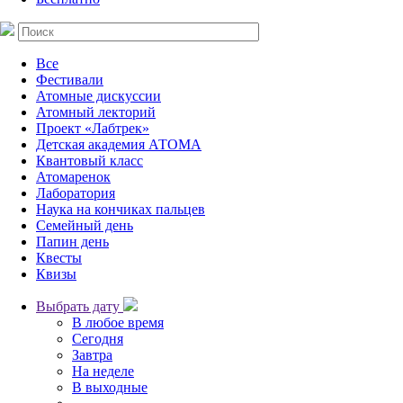
Все
Фестивали
Атомные дискуссии
Атомный лекторий
Проект «Лабтрек»
Детская академия АТОМА
Квантовый класс
Атомаренок
Лаборатория
Наука на кончиках пальцев
Семейный день
Папин день
Квесты
Квизы
Выбрать дату
В любое время
Сегодня
Завтра
На неделе
В выходные