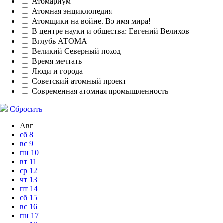
Атомариум
Атомная энциклопедия
Атомщики на войне. Во имя мира!
В центре науки и общества: Евгений Велихов
Вглубь АТОМА
Великий Северный поход
Время мечтать
Люди и города
Советский атомный проект
Современная атомная промышленность
Сбросить
Авг
сб
8
вс
9
пн
10
вт
11
ср
12
чт
13
пт
14
сб
15
вс
16
пн
17