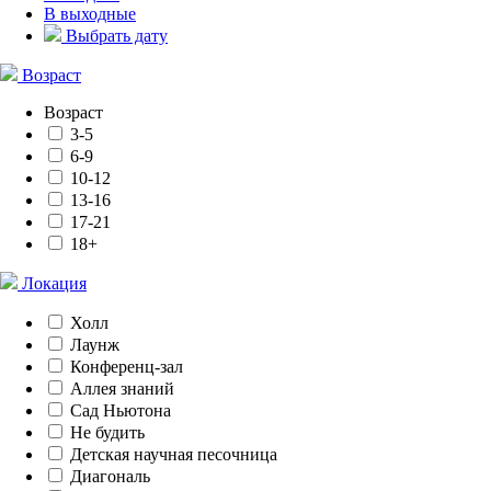
В выходные
Выбрать дату
Возраст
Возраст
3-5
6-9
10-12
13-16
17-21
18+
Локация
Холл
Лаунж
Конференц-зал
Аллея знаний
Сад Ньютона
Не будить
Детская научная песочница
Диагональ