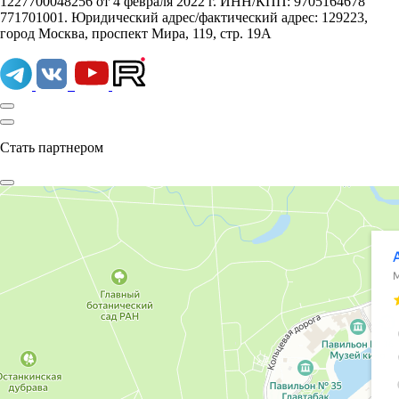
1227700048256 от 4 февраля 2022 г. ИНН/КПП: 9705164678
771701001. Юридический адрес/фактический адрес: 129223,
город Москва, проспект Мира, 119, стр. 19А
Стать партнером