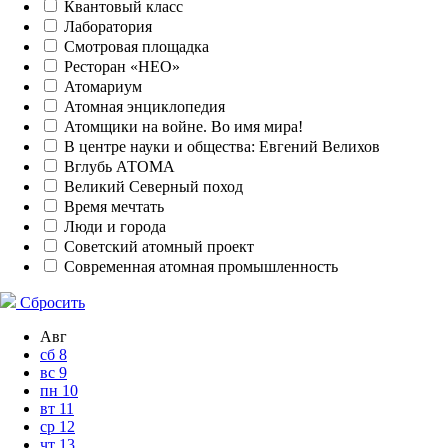
Квантовый класс
Лаборатория
Смотровая площадка
Ресторан «НЕО»
Атомариум
Атомная энциклопедия
Атомщики на войне. Во имя мира!
В центре науки и общества: Евгений Велихов
Вглубь АТОМА
Великий Северный поход
Время мечтать
Люди и города
Советский атомный проект
Современная атомная промышленность
Сбросить
Авг
сб
8
вс
9
пн
10
вт
11
ср
12
чт
13