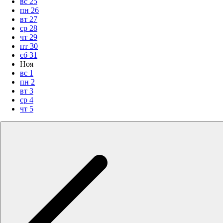
вс
25
пн
26
вт
27
ср
28
чт
29
пт
30
сб
31
Ноя
вс
1
пн
2
вт
3
ср
4
чт
5