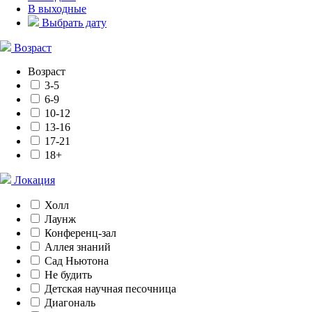
В выходные
Выбрать дату
Возраст
Возраст
3-5
6-9
10-12
13-16
17-21
18+
Локация
Холл
Лаунж
Конференц-зал
Аллея знаний
Сад Ньютона
Не будить
Детская научная песочница
Диагональ