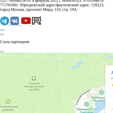
1227700048256 от 4 февраля 2022 г. ИНН/КПП: 9705164678
771701001. Юридический адрес/фактический адрес: 129223,
город Москва, проспект Мира, 119, стр. 19А
Стать партнером