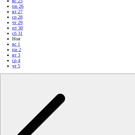
вс
25
пн
26
вт
27
ср
28
чт
29
пт
30
сб
31
Ноя
вс
1
пн
2
вт
3
ср
4
чт
5