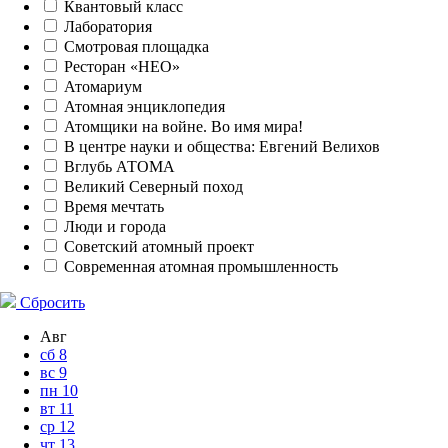
Квантовый класс
Лаборатория
Смотровая площадка
Ресторан «НЕО»
Атомариум
Атомная энциклопедия
Атомщики на войне. Во имя мира!
В центре науки и общества: Евгений Велихов
Вглубь АТОМА
Великий Северный поход
Время мечтать
Люди и города
Советский атомный проект
Современная атомная промышленность
Сбросить
Авг
сб
8
вс
9
пн
10
вт
11
ср
12
чт
13